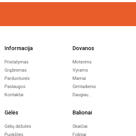
Informacija
Dovanos
Pristatymas
Moterims
Grąžinimas
Vyrams
Parduotuvės
Mamai
Paslaugos
Gimtadienio
Kontaktai
Daugiau...
Gėlės
Balionai
Gėlių dėžutės
Skaičiai
Puokštės
Foliniai