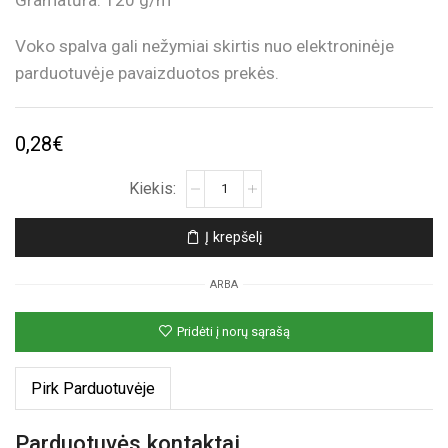
Gramatūra: 120 g/m
Voko spalva gali nežymiai skirtis nuo elektroninėje
parduotuvėje pavaizduotos prekės.
0,28
€
produkto
kiekis:
Šviesiai
Į krepšelį
žalias
vokas
ARBA
Pridėti į norų sąrašą
Pirk Parduotuvėje
Parduotuvės kontaktai