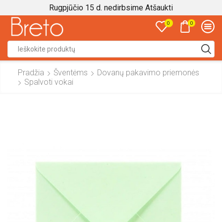
Rugpjūčio 15 d. nedirbsime
Atšaukti
0
0
Search
input
Pradžia
Šventėms
Dovanų pakavimo priemonės
Spalvoti vokai