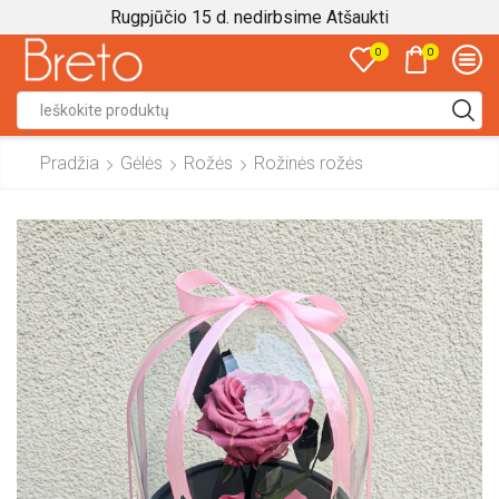
Rugpjūčio 15 d. nedirbsime
Atšaukti
0
0
Search
input
Pradžia
Gėlės
Rožės
Rožinės rožės