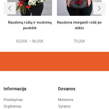
Raudonų rožių ir eustomų
Raudona mieganti rožė po
puokštė
stiklu
Price
50,00
€
–
96,00
€
75,00
€
range:
50,00€
through
96,00€
Informacija
Dovanos
Pristatymas
Moterims
Grąžinimas
Vyrams