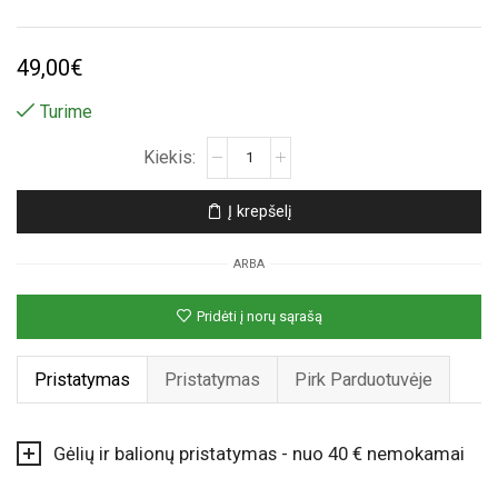
49,00
€
Turime
produkto
kiekis:
Tamsiai
Į krepšelį
rožinė
vidutinė
ARBA
mieganti
rožė
Pridėti į norų sąrašą
Pristatymas
Pristatymas
Pirk Parduotuvėje
Gėlių ir balionų pristatymas - nuo 40 € nemokamai