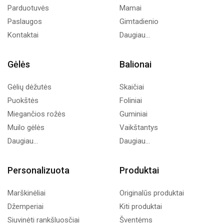
Parduotuvės
Mamai
Paslaugos
Gimtadienio
Kontaktai
Daugiau...
Gėlės
Balionai
Gėlių dėžutės
Skaičiai
Puokštės
Foliniai
Miegančios rožės
Guminiai
Muilo gėlės
Vaikštantys
Daugiau...
Daugiau...
Personalizuota
Produktai
Marškinėliai
Originalūs produktai
Džemperiai
Kiti produktai
Siuvinėti rankšluosčiai
Šventėms