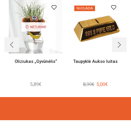
NUOLAIDA
NETURIME
Oliziukas „Gyvūnėlis“
Taupyklė Aukso luitas
Original
Current
5,89
€
8,99
€
5,00
€
price
price
was:
is:
8,99€.
5,00€.