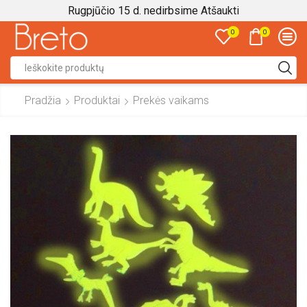
Rugpjūčio 15 d. nedirbsime
Atšaukti
0
0
Search
input
Pradžia
Produktai
Prekės vaikams