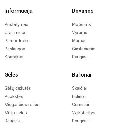
Informacija
Dovanos
Pristatymas
Moterims
Grąžinimas
Vyrams
Parduotuvės
Mamai
Paslaugos
Gimtadienio
Kontaktai
Daugiau...
Gėlės
Balionai
Gėlių dėžutės
Skaičiai
Puokštės
Foliniai
Miegančios rožės
Guminiai
Muilo gėlės
Vaikštantys
Daugiau...
Daugiau...