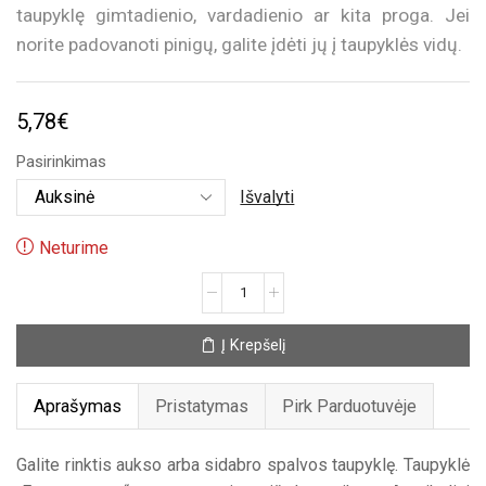
taupyklę gimtadienio, vardadienio ar kita proga. Jei
norite padovanoti pinigų, galite įdėti jų į taupyklės vidų.
5,78
€
Pasirinkimas
Išvalyti
Neturime
produkto
kiekis:
Taupyklė
Į Krepšelį
„Euro
moneta“
Aprašymas
Pristatymas
Pirk Parduotuvėje
Galite rinktis aukso arba sidabro spalvos taupyklę. Taupyklė