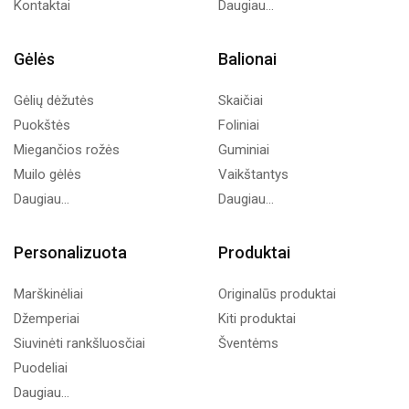
Kontaktai
Daugiau...
Gėlės
Balionai
Gėlių dėžutės
Skaičiai
Puokštės
Foliniai
Miegančios rožės
Guminiai
Muilo gėlės
Vaikštantys
Daugiau...
Daugiau...
Personalizuota
Produktai
Marškinėliai
Originalūs produktai
Džemperiai
Kiti produktai
Siuvinėti rankšluosčiai
Šventėms
Puodeliai
Daugiau...