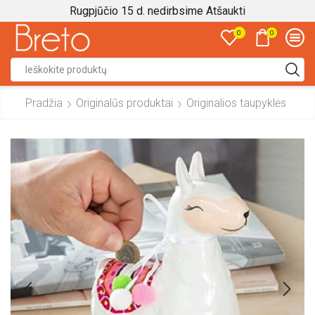
Rugpjūčio 15 d. nedirbsime
Atšaukti
0
0
Search
input
Pradžia
Originalūs produktai
Originalios taupyklės