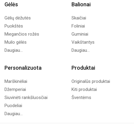
Gėlės
Balionai
Gėlių dėžutės
Skaičiai
Puokštės
Foliniai
Miegančios rožės
Guminiai
Muilo gėlės
Vaikštantys
Daugiau...
Daugiau...
Personalizuota
Produktai
Marškinėliai
Originalūs produktai
Džemperiai
Kiti produktai
Siuvinėti rankšluosčiai
Šventėms
Puodeliai
Daugiau...