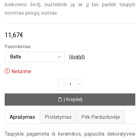
kiekvieno širdį, nustebink ją ar jį bei padėk taupyti
norimas pinigų sumas.
11,67
€
Pasirinkimas
Išvalyti
Neturime
produkto
kiekis:
Taupyklė
Į Krepšelį
„Lama“
Aprašymas
Pristatymas
Pirk Parduotuvėje
Taupyklė pagaminta iš keramikos, papuošta dekoratyvine