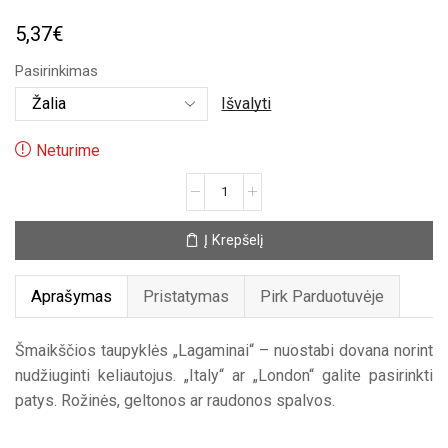
5,37
€
Pasirinkimas
Išvalyti
Neturime
produkto
kiekis:
Taupyklės
Į Krepšelį
„Lagaminai“
Aprašymas
Pristatymas
Pirk Parduotuvėje
Šmaikščios taupyklės „Lagaminai“ – nuostabi dovana norint
nudžiuginti keliautojus. „Italy“ ar „London“ galite pasirinkti
patys. Rožinės, geltonos ar raudonos spalvos.