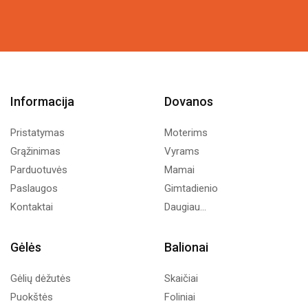
19,87€.
10,00€.
Informacija
Dovanos
Pristatymas
Moterims
Grąžinimas
Vyrams
Parduotuvės
Mamai
Paslaugos
Gimtadienio
Kontaktai
Daugiau...
Gėlės
Balionai
Gėlių dėžutės
Skaičiai
Puokštės
Foliniai