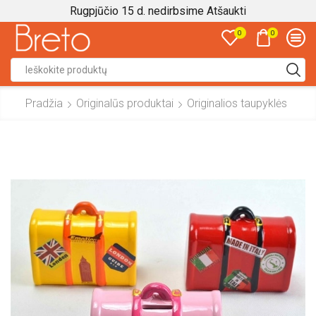
Rugpjūčio 15 d. nedirbsime
Atšaukti
0
0
Search
input
Pradžia
Originalūs produktai
Originalios taupyklės