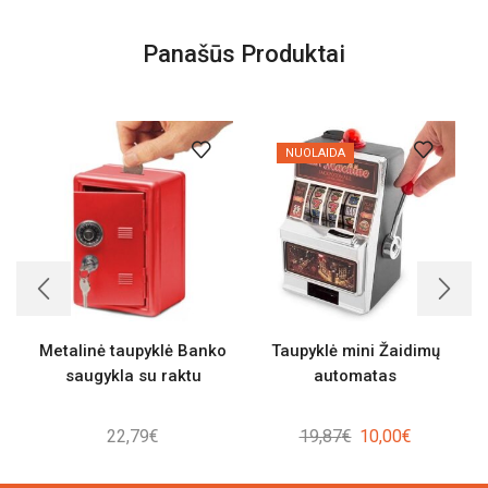
Panašūs Produktai
NUOLAIDA
Metalinė taupyklė Banko
Taupyklė mini Žaidimų
saugykla su raktu
automatas
Original
Current
22,79
€
19,87
€
10,00
€
price
price
was:
is: