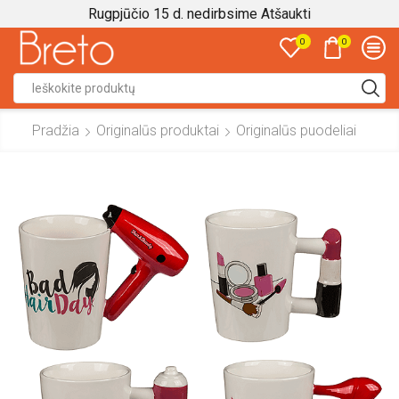
Rugpjūčio 15 d. nedirbsime
Atšaukti
0
0
Search
input
Pradžia
Originalūs produktai
Originalūs puodeliai