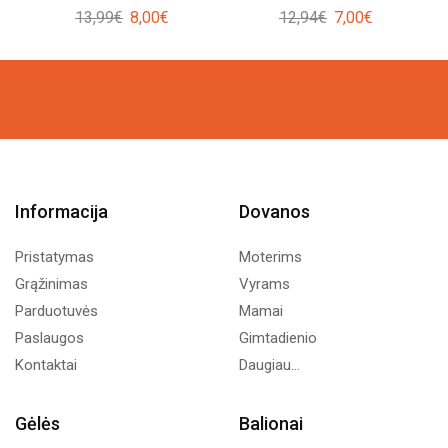
Original
Current
Original
Current
13,99
€
8,00
€
12,94
€
7,00
€
price
price
price
price
was:
is:
was:
is:
13,99€.
8,00€.
12,94€.
7,00€.
Informacija
Dovanos
Pristatymas
Moterims
Grąžinimas
Vyrams
Parduotuvės
Mamai
Paslaugos
Gimtadienio
Kontaktai
Daugiau...
Gėlės
Balionai