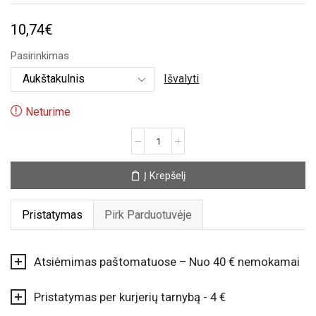
10,74
€
Pasirinkimas
Išvalyti
Neturime
produkto
kiekis:
Tikros
Į Krepšelį
damos
puodelis
Pristatymas
Pirk Parduotuvėje
Atsiėmimas paštomatuose – Nuo 40 € nemokamai
Pristatymas per kurjerių tarnybą - 4 €