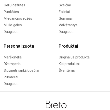
Gėlių dėžutės
Skaičiai
Puokštės
Foliniai
Miegančios rožės
Guminiai
Muilo gėlės
Vaikštantys
Daugiau...
Daugiau...
Personalizuota
Produktai
Marškinėliai
Originalūs produktai
Džemperiai
Kiti produktai
Siuvinėti rankšluosčiai
Šventėms
Puodeliai
Daugiau...