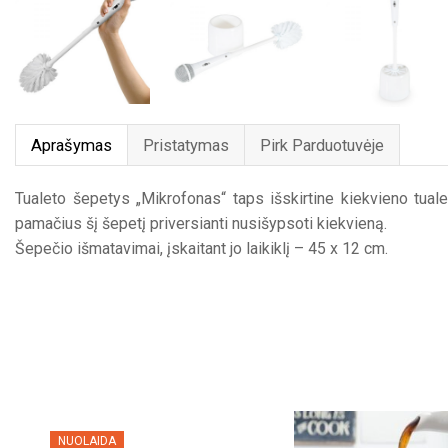
Aprašymas
Pristatymas
Pirk Parduotuvėje
Tualeto šepetys „Mikrofonas“ taps išskirtine kiekvieno tualeto
pamačius šį šepetį priversianti nusišypsoti kiekvieną.
Šepečio išmatavimai, įskaitant jo laikiklį – 45 x 12 cm.
NUOLAIDA