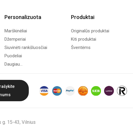
Personalizuota
Produktai
Marškinėliai
Originalūs produktai
Džemperiai
Kiti produktai
Siuvinėti rankšluosčiai
Šventėms
Puodeliai
Daugiau...
rašykite
mums
g. 15-43, Vilnius