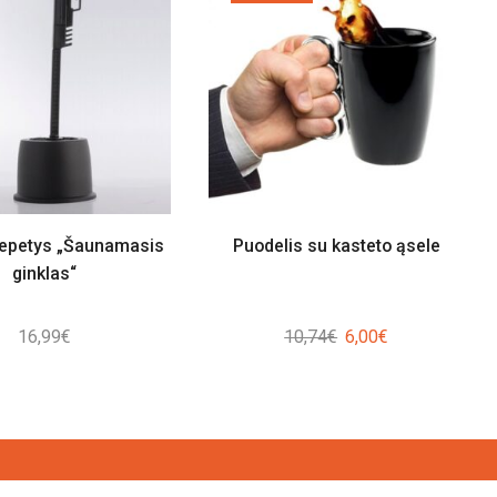
šepetys „Šaunamasis
Puodelis su kasteto ąsele
ginklas“
Original
Current
16,99
€
10,74
€
6,00
€
price
price
was:
is:
10,74€.
6,00€.