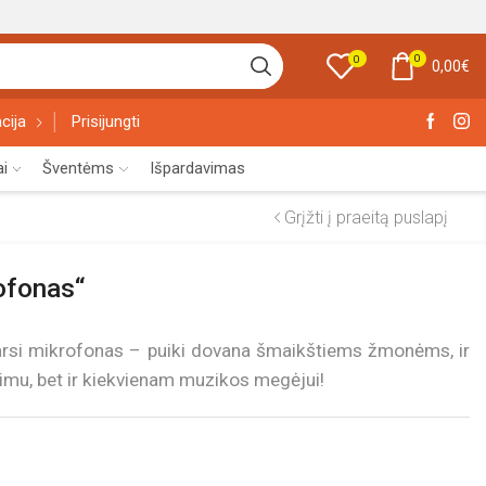
0
0
0,00
€
cija
Prisijungti
ai
Šventėms
Išpardavimas
Grįžti į praeitą puslapį
ofonas“
 tarsi mikrofonas – puiki dovana šmaikštiems žmonėms, ir
vimu, bet ir kiekvienam muzikos megėjui!