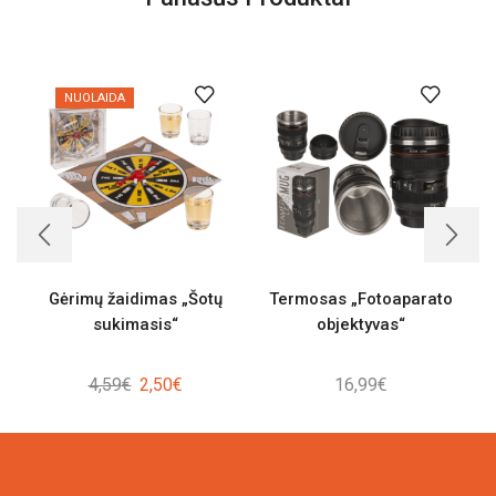
NUOLAIDA
Gėrimų žaidimas „Šotų
Termosas „Fotoaparato
sukimasis“
objektyvas“
Original
Current
4,59
€
2,50
€
16,99
€
price
price
was:
is:
4,59€.
2,50€.