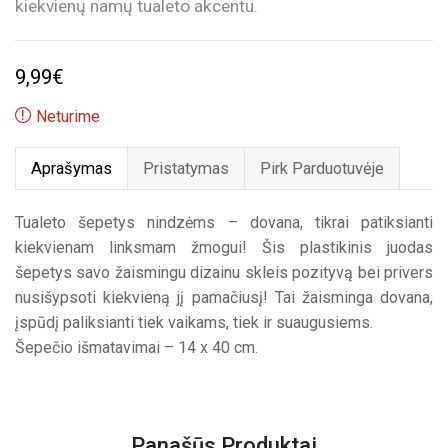
kiekvienų namų tualeto akcentu.
9,99
€
Neturime
Aprašymas
Pristatymas
Pirk Parduotuvėje
Tualeto šepetys nindzėms – dovana, tikrai patiksianti
kiekvienam linksmam žmogui! Šis plastikinis juodas
šepetys savo žaismingu dizainu skleis pozityvą bei privers
nusišypsoti kiekvieną jį pamačiusį! Tai žaisminga dovana,
įspūdį paliksianti tiek vaikams, tiek ir suaugusiems.
Šepečio išmatavimai – 14 x 40 cm.
Panašūs Produktai