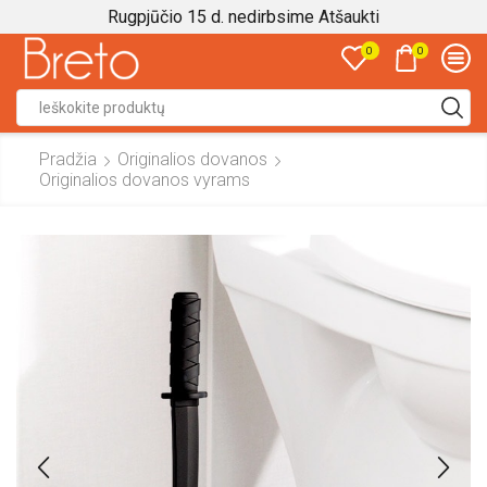
Rugpjūčio 15 d. nedirbsime
Atšaukti
0
0
Search
input
Pradžia
Originalios dovanos
Originalios dovanos vyrams