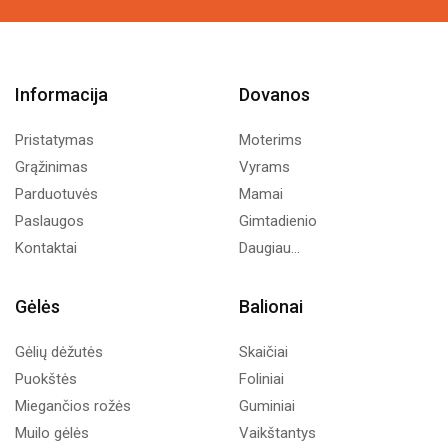
Informacija
Dovanos
Pristatymas
Moterims
Grąžinimas
Vyrams
Parduotuvės
Mamai
Paslaugos
Gimtadienio
Kontaktai
Daugiau...
Gėlės
Balionai
Gėlių dėžutės
Skaičiai
Puokštės
Foliniai
Miegančios rožės
Guminiai
Muilo gėlės
Vaikštantys