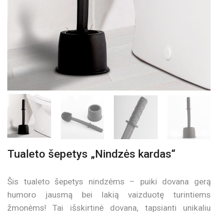
Tualeto šepetys „Nindzės kardas“
Šis tualeto šepetys nindzėms – puiki dovana gerą
humoro jausmą bei lakią vaizduotę turintiems
žmonėms! Tai išskirtinė dovana, tapsianti unikaliu