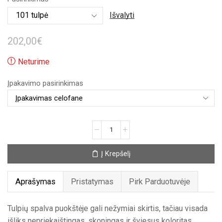
30,00€
Išvalyti
through
202,00
€
202,00€
Neturime
Įpakavimo pasirinkimas
produkto
kiekis:
Tulpių
Į Krepšelį
puokštė
„Spindulys“
Aprašymas
Pristatymas
Pirk Parduotuvėje
Tulpių spalva puokštėje gali nežymiai skirtis, tačiau visada
išliks nepriekaištingas, skoningas ir šviesus koloritas.