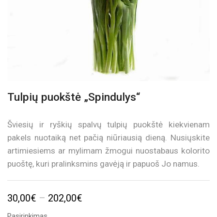
Tulpių puokštė „Spindulys“
Šviesių ir ryškių spalvų tulpių puokštė kiekvienam
pakels nuotaiką net pačią niūriausią dieną. Nusiųskite
artimiesiems ar mylimam žmogui nuostabaus kolorito
puoštę, kuri pralinksmins gavėją ir papuoš Jo namus.
Price
30,00
€
–
202,00
€
range:
Pasirinkimas