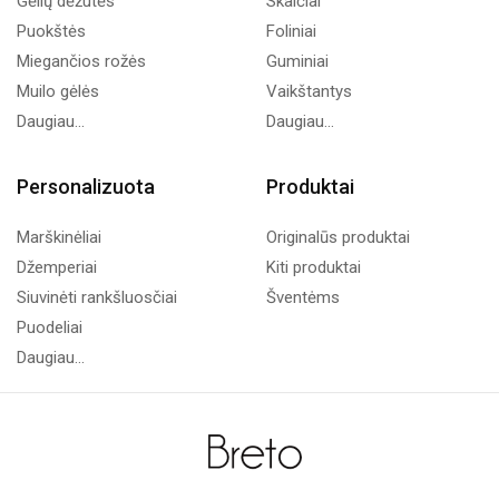
Gėlių dėžutės
Skaičiai
Puokštės
Foliniai
Miegančios rožės
Guminiai
Muilo gėlės
Vaikštantys
Daugiau...
Daugiau...
Personalizuota
Produktai
Marškinėliai
Originalūs produktai
Džemperiai
Kiti produktai
Siuvinėti rankšluosčiai
Šventėms
Puodeliai
Daugiau...