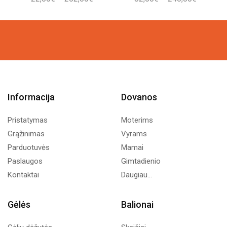
range:
range:
22,00€
82,00€
through
through
202,00€
240,00€
Informacija
Dovanos
Pristatymas
Moterims
Grąžinimas
Vyrams
Parduotuvės
Mamai
Paslaugos
Gimtadienio
Kontaktai
Daugiau...
Gėlės
Balionai