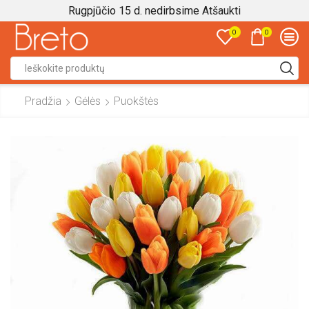
Rugpjūčio 15 d. nedirbsime
Atšaukti
0
0
Search
input
Pradžia
Gėlės
Puokštės