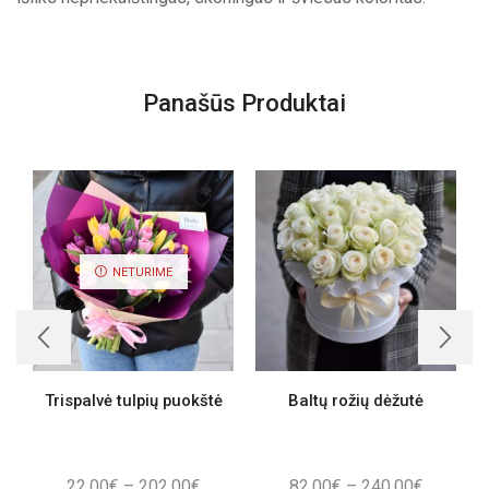
Panašūs Produktai
NETURIME
Trispalvė tulpių puokštė
Baltų rožių dėžutė
Price
Price
22,00
€
–
202,00
€
82,00
€
–
240,00
€