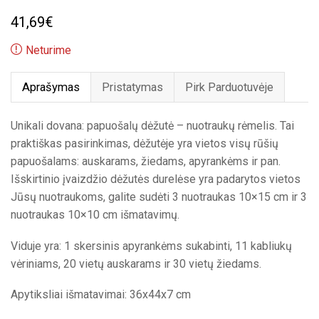
41,69
€
Neturime
Aprašymas
Pristatymas
Pirk Parduotuvėje
Unikali dovana: papuošalų dėžutė – nuotraukų rėmelis. Tai
praktiškas pasirinkimas, dėžutėje yra vietos visų rūšių
papuošalams: auskarams, žiedams, apyrankėms ir pan.
Išskirtinio įvaizdžio dėžutės durelėse yra padarytos vietos
Jūsų nuotraukoms, galite sudėti 3 nuotraukas 10×15 cm ir 3
nuotraukas 10×10 cm išmatavimų.
Viduje yra: 1 skersinis apyrankėms sukabinti, 11 kabliukų
vėriniams, 20 vietų auskarams ir 30 vietų žiedams.
Apytiksliai išmatavimai: 36x44x7 cm