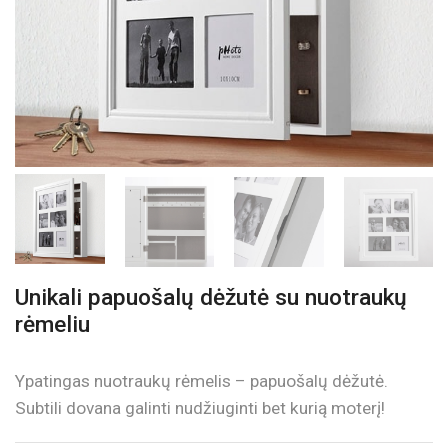
Unikali papuošalų dėžutė su nuotraukų
rėmeliu
Ypatingas nuotraukų rėmelis – papuošalų dėžutė.
Subtili dovana galinti nudžiuginti bet kurią moterį!