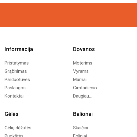
was:
is:
was:
is:
18,74€.
10,00€.
15,47€.
8,00€.
Informacija
Dovanos
Pristatymas
Moterims
Grąžinimas
Vyrams
Parduotuvės
Mamai
Paslaugos
Gimtadienio
Kontaktai
Daugiau...
Gėlės
Balionai
Gėlių dėžutės
Skaičiai
Puokštės
Foliniai