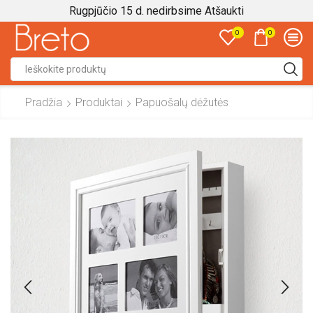
Rugpjūčio 15 d. nedirbsime
Atšaukti
0
0
Search
input
Pradžia
Produktai
Papuošalų dėžutės