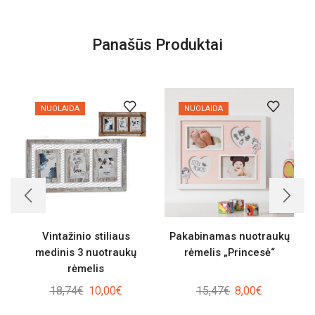
Panašūs Produktai
NUOLAIDA
NUOLAIDA
Vintažinio stiliaus
Pakabinamas nuotraukų
medinis 3 nuotraukų
rėmelis „Princesė“
rėmelis
Original
Current
Original
Current
18,74
€
10,00
€
15,47
€
8,00
€
price
price
price
price