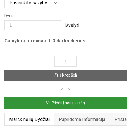
Dydis
Išvalyti
Gamybos terminas: 1-3 darbo dienos.
produkto
kiekis:
Unisex
Į Krepšelį
marškinėliai
su
ARBA
spauda
„Lietuvis“
Pridėti į norų sąrašą
Marškinėlių Dydžiai
Papildoma Informacija
Pristat