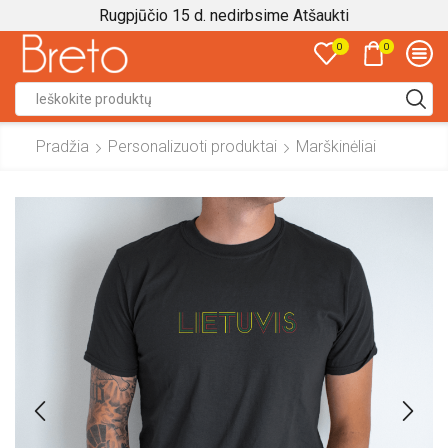
Rugpjūčio 15 d. nedirbsime
Atšaukti
0
0
Search
input
Pradžia
Personalizuoti produktai
Marškinėliai