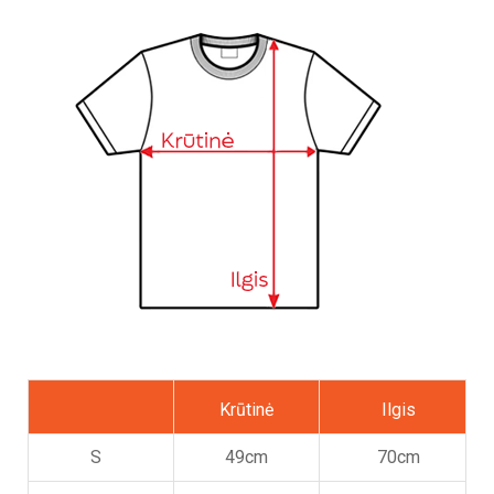
Krūtinė
Ilgis
S
49cm
70cm