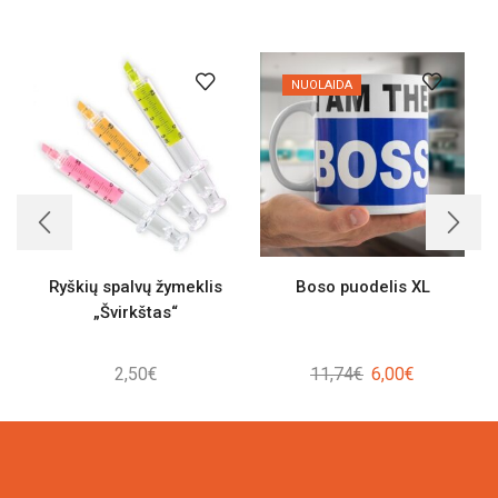
NUOLAIDA
Ryškių spalvų žymeklis
Boso puodelis XL
„Švirkštas“
Original
Current
2,50
€
11,74
€
6,00
€
price
price
was:
is:
11,74€.
6,00€.