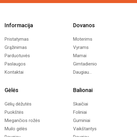
Informacija
Dovanos
Pristatymas
Moterims
Grąžinimas
Vyrams
Parduotuvės
Mamai
Paslaugos
Gimtadienio
Kontaktai
Daugiau...
Gėlės
Balionai
Gėlių dėžutės
Skaičiai
Puokštės
Foliniai
Miegančios rožės
Guminiai
Muilo gėlės
Vaikštantys