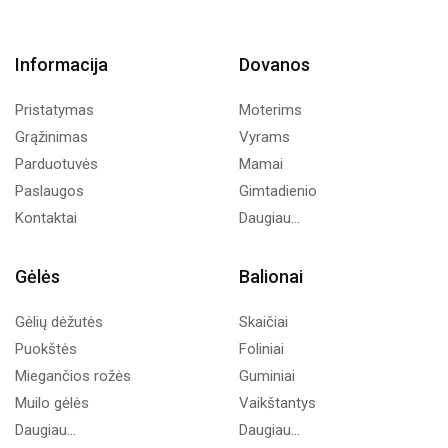
Informacija
Dovanos
Pristatymas
Moterims
Grąžinimas
Vyrams
Parduotuvės
Mamai
Paslaugos
Gimtadienio
Kontaktai
Daugiau...
Gėlės
Balionai
Gėlių dėžutės
Skaičiai
Puokštės
Foliniai
Miegančios rožės
Guminiai
Muilo gėlės
Vaikštantys
Daugiau...
Daugiau...