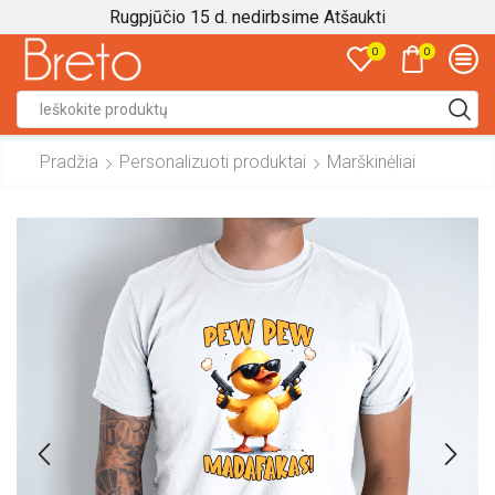
Rugpjūčio 15 d. nedirbsime
Atšaukti
0
0
Search
input
Pradžia
Personalizuoti produktai
Marškinėliai