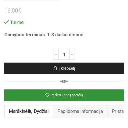
16,00
€
Turime
Gamybos terminas: 1-3 darbo dienos.
produkto
kiekis:
Unisex
Į krepšelį
marškinėliai
su
ARBA
spauda
„Ančiukas
Pridėti į norų sąrašą
Madafakas“
Marškinėlių Dydžiai
Papildoma Informacija
Pristat