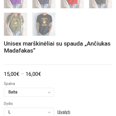
Unisex marškinėliai su spauda „Ančiukas
Madafakas“
Price
15,00
€
–
16,00
€
range:
Spalva
15,00€
through
Dydis
16,00€
Išvalyti