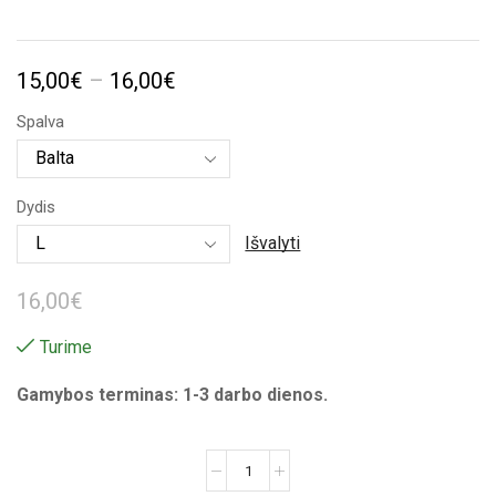
Price
15,00
€
–
16,00
€
range:
Spalva
15,00€
through
Dydis
16,00€
Išvalyti
16,00
€
Turime
Gamybos terminas: 1-3 darbo dienos.
produkto
kiekis: