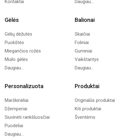
Kontaktai
Daugiau...
Gėlės
Balionai
Gėlių dėžutės
Skaičiai
Puokštės
Foliniai
Miegančios rožės
Guminiai
Muilo gėlės
Vaikštantys
Daugiau...
Daugiau...
Personalizuota
Produktai
Marškinėliai
Originalūs produktai
Džemperiai
Kiti produktai
Siuvinėti rankšluosčiai
Šventėms
Puodeliai
Daugiau...