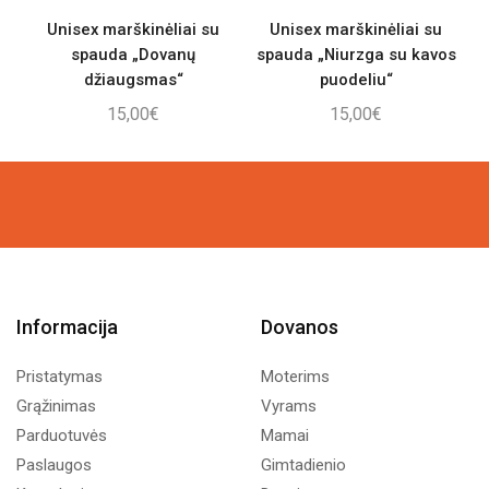
Unisex marškinėliai su
Unisex marškinėliai su
spauda „Dovanų
spauda „Niurzga su kavos
džiaugsmas“
puodeliu“
15,00
€
15,00
€
Informacija
Dovanos
Pristatymas
Moterims
Grąžinimas
Vyrams
Parduotuvės
Mamai
Paslaugos
Gimtadienio