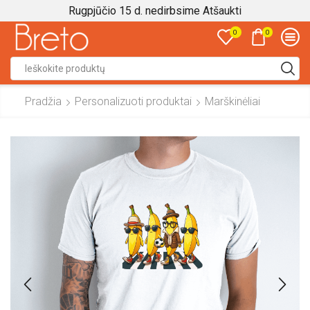
Rugpjūčio 15 d. nedirbsime
Atšaukti
0
0
Search
input
Pradžia
Personalizuoti produktai
Marškinėliai