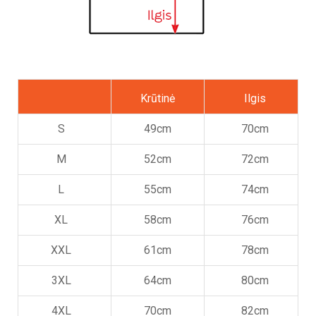
Krūtinė
Ilgis
S
49cm
70cm
M
52cm
72cm
L
55cm
74cm
XL
58cm
76cm
XXL
61cm
78cm
3XL
64cm
80cm
4XL
70cm
82cm