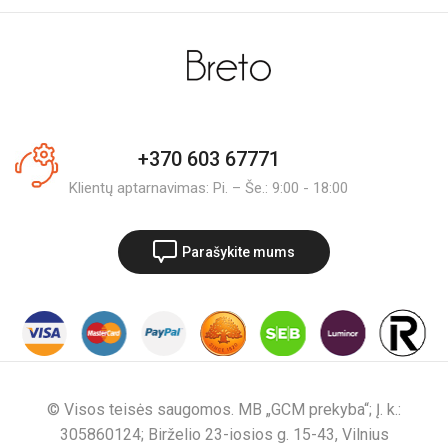
+370 603 67771
Klientų aptarnavimas: Pi. – Še.: 9:00 - 18:00
Parašykite mums
© Visos teisės saugomos. MB „GCM prekyba“; Į. k.:
305860124; Birželio 23-iosios g. 15-43, Vilnius