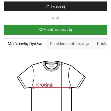
Unisex
Į krepšelį
marškinėliai
su
ARBA
spauda
„Bananai,
Pridėti į norų sąrašą
futbolo
gerbėjai“
Marškinėlių Dydžiai
Papildoma Informacija
Pristat