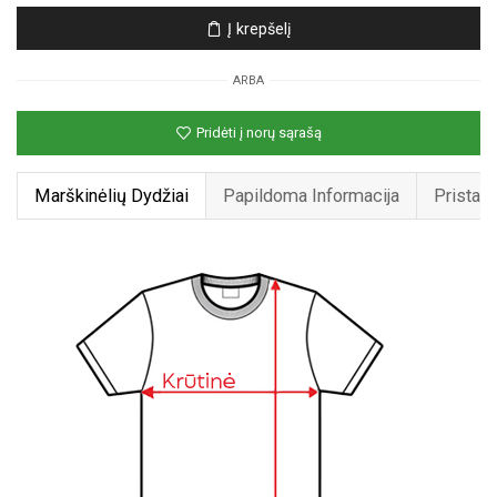
Unisex
Į krepšelį
marškinėliai
su
ARBA
spauda
„Bananų
Pridėti į norų sąrašą
futbolas“
Marškinėlių Dydžiai
Papildoma Informacija
Pristat