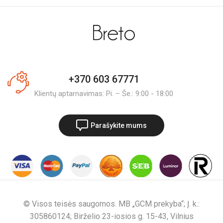
+370 603 67771
Klientų aptarnavimas: Pi. – Še.: 9:00 - 18:00
Parašykite mums
© Visos teisės saugomos. MB „GCM prekyba“; Į. k.:
305860124; Birželio 23-iosios g. 15-43, Vilnius