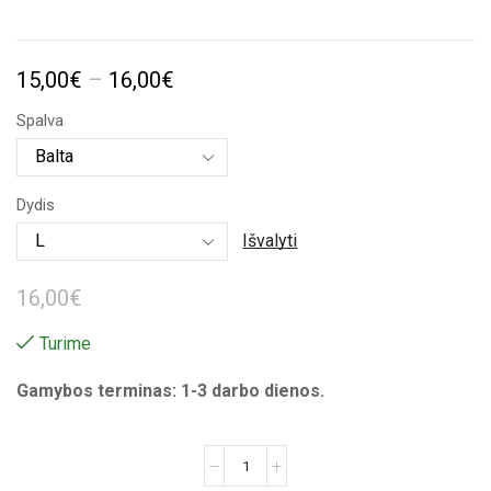
Price
15,00
€
–
16,00
€
range:
Spalva
15,00€
through
Dydis
16,00€
Išvalyti
16,00
€
Turime
Gamybos terminas: 1-3 darbo dienos.
produkto
kiekis: