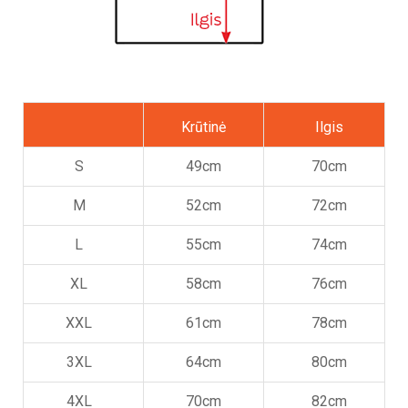
Krūtinė
Ilgis
S
49cm
70cm
M
52cm
72cm
L
55cm
74cm
XL
58cm
76cm
XXL
61cm
78cm
3XL
64cm
80cm
4XL
70cm
82cm