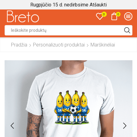
Rugpjūčio 15 d. nedirbsime
Atšaukti
0
0
Search
input
Pradžia
Personalizuoti produktai
Marškinėliai