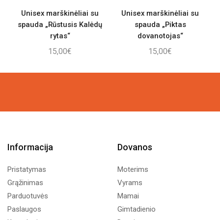
Unisex marškinėliai su
Unisex marškinėliai su
spauda „Rūstusis Kalėdų
spauda „Piktas
rytas“
dovanotojas“
15,00
€
15,00
€
Informacija
Dovanos
Pristatymas
Moterims
Grąžinimas
Vyrams
Parduotuvės
Mamai
Paslaugos
Gimtadienio