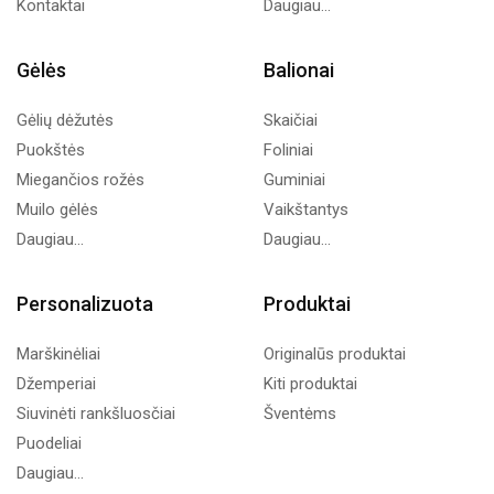
Kontaktai
Daugiau...
Gėlės
Balionai
Gėlių dėžutės
Skaičiai
Puokštės
Foliniai
Miegančios rožės
Guminiai
Muilo gėlės
Vaikštantys
Daugiau...
Daugiau...
Personalizuota
Produktai
Marškinėliai
Originalūs produktai
Džemperiai
Kiti produktai
Siuvinėti rankšluosčiai
Šventėms
Puodeliai
Daugiau...