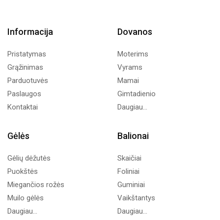
Informacija
Dovanos
Pristatymas
Moterims
Grąžinimas
Vyrams
Parduotuvės
Mamai
Paslaugos
Gimtadienio
Kontaktai
Daugiau...
Gėlės
Balionai
Gėlių dėžutės
Skaičiai
Puokštės
Foliniai
Miegančios rožės
Guminiai
Muilo gėlės
Vaikštantys
Daugiau...
Daugiau...