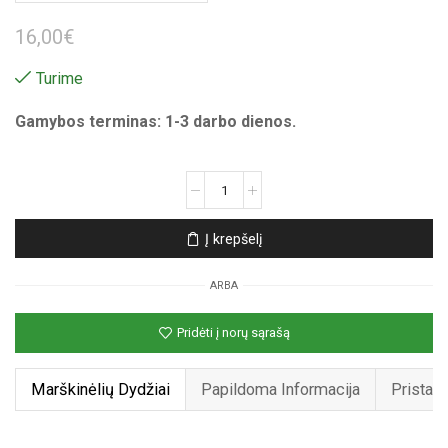
16,00
€
Turime
Gamybos terminas: 1-3 darbo dienos.
produkto
kiekis:
Unisex
Į krepšelį
marškinėliai
su
ARBA
spauda
„Capybara
Pridėti į norų sąrašą
cool“
Marškinėlių Dydžiai
Papildoma Informacija
Pristat