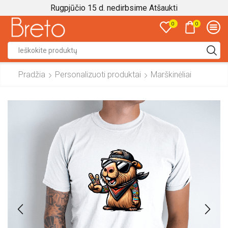
Rugpjūčio 15 d. nedirbsime
Atšaukti
0
0
Search
input
Pradžia
Personalizuoti produktai
Marškinėliai