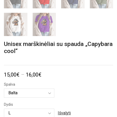
Unisex marškinėliai su spauda „Capybara
cool“
Price
15,00
€
–
16,00
€
range:
Spalva
15,00€
through
Dydis
16,00€
Išvalyti