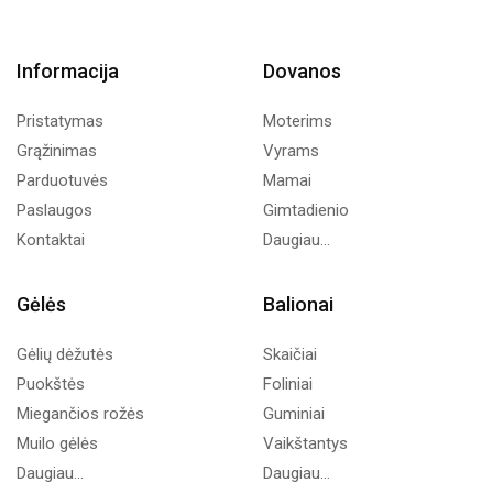
Informacija
Dovanos
Pristatymas
Moterims
Grąžinimas
Vyrams
Parduotuvės
Mamai
Paslaugos
Gimtadienio
Kontaktai
Daugiau...
Gėlės
Balionai
Gėlių dėžutės
Skaičiai
Puokštės
Foliniai
Miegančios rožės
Guminiai
Muilo gėlės
Vaikštantys
Daugiau...
Daugiau...