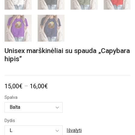
Unisex marškinėliai su spauda „Capybara
hipis“
Price
15,00
€
–
16,00
€
range:
Spalva
15,00€
through
Dydis
16,00€
Išvalyti