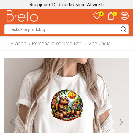
Rugpjūčio 15 d. nedirbsime
Atšaukti
0
0
Search
input
Pradžia
Personalizuoti produktai
Marškinėliai