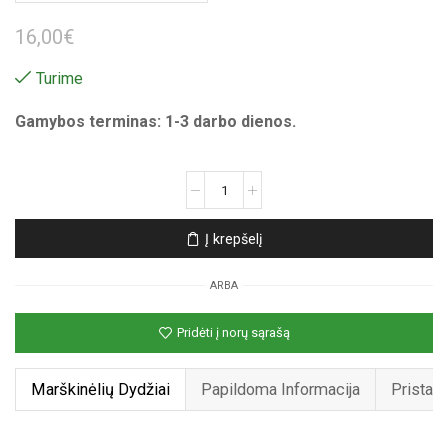
16,00
€
Turime
Gamybos terminas: 1-3 darbo dienos.
produkto
kiekis:
Unisex
Į krepšelį
marškinėliai
su
ARBA
spauda
„Capybara
Pridėti į norų sąrašą
hipis“
Marškinėlių Dydžiai
Papildoma Informacija
Pristat