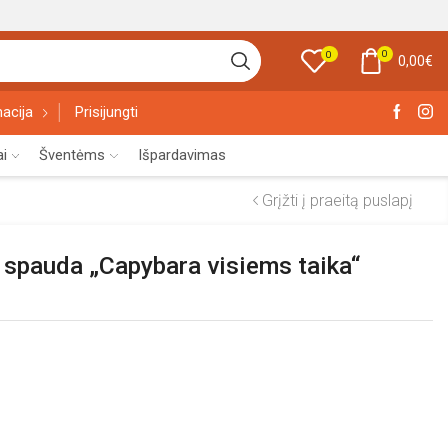
0
0
0,00
€
acija
Prisijungti
ai
Šventėms
Išpardavimas
Grįžti į praeitą puslapį
 spauda „Capybara visiems taika“