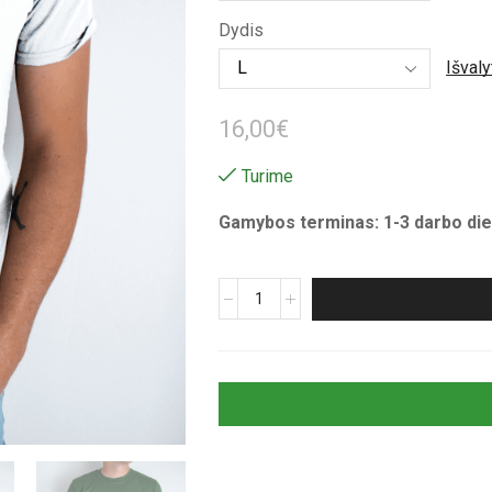
through
Dydis
16,00€
Išvaly
16,00
€
Turime
Gamybos terminas: 1-3 darbo die
produkto
kiekis:
Unisex
marškinėliai
su
spauda
„Capybara
visiems
taika“