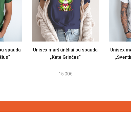
 su spauda
Unisex marškinėliai su spauda
Unisex ma
šius“
„Katė Grinčas“
„Šventi
15,00
€