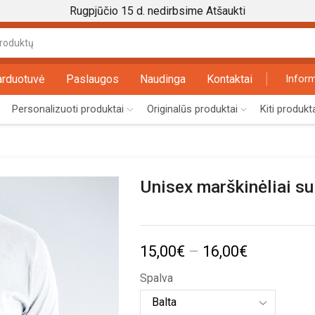
Rugpjūčio 15 d. nedirbsime
Atšaukti
Search
input
arduotuvė
Paslaugos
Naudinga
Kontaktai
Inform
Personalizuoti produktai
Originalūs produktai
Kiti produkt
Unisex marškinėliai su
Price
15,00
€
–
16,00
€
range:
Spalva
15,00€