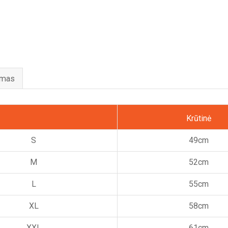
ymas
Krūtinė
S
49cm
M
52cm
L
55cm
XL
58cm
XXL
61cm