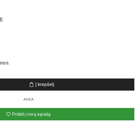
ti
nos.
Į krepšelį
ARBA
Pridėti į norų sąrašą