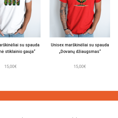
rškinėliai su spauda
Unisex marškinėliai su spauda
nė stiklainio gauja“
„Dovanų džiaugsmas“
15,00
€
15,00
€