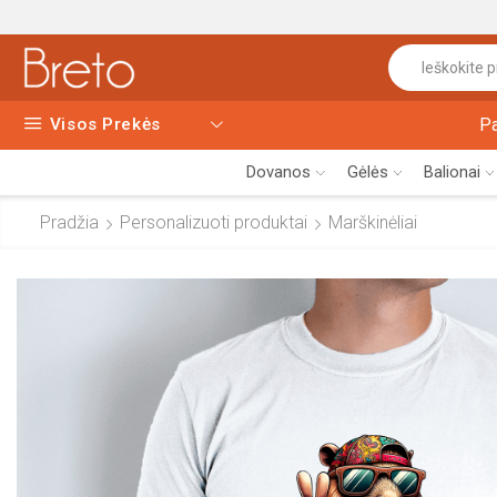
Visos Prekės
P
Dovanos
Gėlės
Balionai
Pradžia
Personalizuoti produktai
Marškinėliai