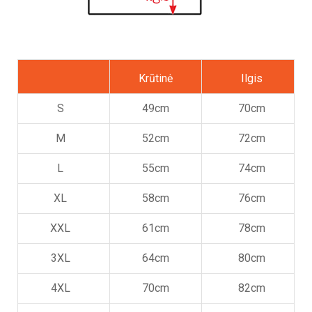
Krūtinė
Ilgis
S
49cm
70cm
M
52cm
72cm
L
55cm
74cm
XL
58cm
76cm
XXL
61cm
78cm
3XL
64cm
80cm
4XL
70cm
82cm