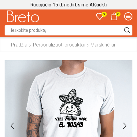
Rugpjūčio 15 d. nedirbsime
Atšaukti
0
0
Search
input
Pradžia
Personalizuoti produktai
Marškinėliai