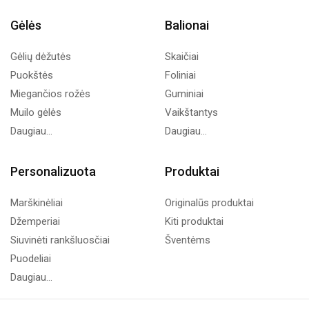
Gėlės
Balionai
Gėlių dėžutės
Skaičiai
Puokštės
Foliniai
Miegančios rožės
Guminiai
Muilo gėlės
Vaikštantys
Daugiau...
Daugiau...
Personalizuota
Produktai
Marškinėliai
Originalūs produktai
Džemperiai
Kiti produktai
Siuvinėti rankšluosčiai
Šventėms
Puodeliai
Daugiau...