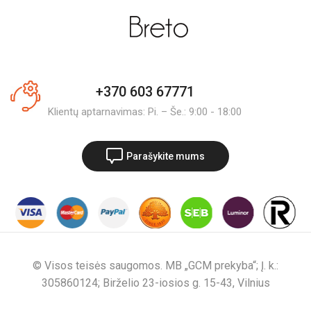
+370 603 67771
Klientų aptarnavimas: Pi. – Še.: 9:00 - 18:00
Parašykite mums
© Visos teisės saugomos. MB „GCM prekyba“; Į. k.:
305860124; Birželio 23-iosios g. 15-43, Vilnius