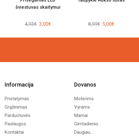
šviestuvas skaitymui
Original
Current
Original
Current
4,93
€
3,00
€
8,99
€
5,00
€
price
price
price
price
was:
is:
was:
is:
4,93€.
3,00€.
8,99€.
5,00€.
Informacija
Dovanos
Pristatymas
Moterims
Grąžinimas
Vyrams
Parduotuvės
Mamai
Paslaugos
Gimtadienio
Kontaktai
Daugiau...