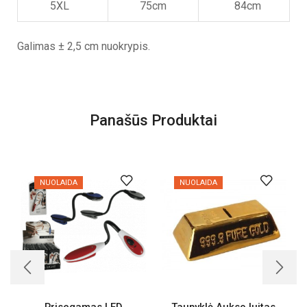
5XL
75cm
84cm
Galimas ± 2,5 cm nuokrypis.
Panašūs Produktai
NUOLAIDA
NUOLAIDA
Prisegamas LED
Taupyklė Aukso luitas