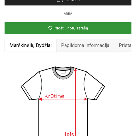
marškinėliai
su
ARBA
spauda
„El
Pridėti į norų sąrašą
bosas“
Marškinėlių Dydžiai
Papildoma Informacija
Pristat