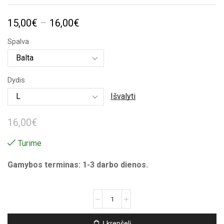
Price
15,00
€
–
16,00
€
range:
Spalva
15,00€
through
Dydis
16,00€
Išvalyti
16,00
€
Turime
Gamybos terminas: 1-3 darbo dienos.
produkto
kiekis:
Unisex
Į krepšelį