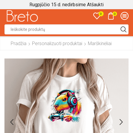
Rugpjūčio 15 d. nedirbsime
Atšaukti
0
0
Search
input
Pradžia
Personalizuoti produktai
Marškinėliai