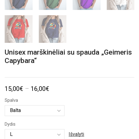
Unisex marškinėliai su spauda „Geimeris
Capybara“
Price
15,00
€
–
16,00
€
range:
Spalva
15,00€
through
Dydis
16,00€
Išvalyti