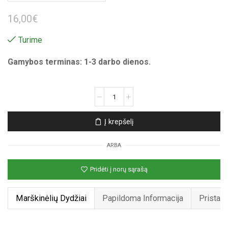
16,00
€
Turime
Gamybos terminas: 1-3 darbo dienos.
produkto
kiekis:
Unisex
Į krepšelį
marškinėliai
su
ARBA
spauda
„Geimeris
Pridėti į norų sąrašą
Capybara“
Marškinėlių Dydžiai
Papildoma Informacija
Pristat