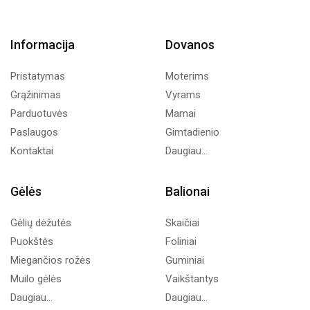
Informacija
Dovanos
Pristatymas
Moterims
Grąžinimas
Vyrams
Parduotuvės
Mamai
Paslaugos
Gimtadienio
Kontaktai
Daugiau...
Gėlės
Balionai
Gėlių dėžutės
Skaičiai
Puokštės
Foliniai
Miegančios rožės
Guminiai
Muilo gėlės
Vaikštantys
Daugiau...
Daugiau...