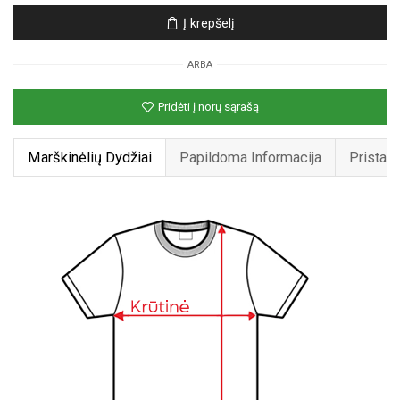
Unisex
Į krepšelį
marškinėliai
su
ARBA
spauda
„Geriausia
Pridėti į norų sąrašą
vadovė
pasaulyje“
Marškinėlių Dydžiai
Papildoma Informacija
Pristat