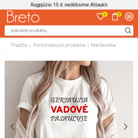
Rugpjūčio 15 d. nedirbsime
Atšaukti
0
0
Search
input
Pradžia
Personalizuoti produktai
Marškinėliai