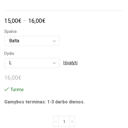
Price
15,00
€
–
16,00
€
range:
Spalva
15,00€
through
Dydis
16,00€
Išvalyti
16,00
€
Turime
Gamybos terminas: 1-3 darbo dienos.
produkto
kiekis: