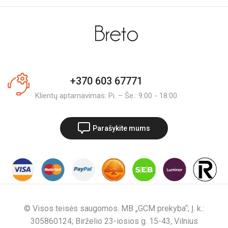
+370 603 67771
Klientų aptarnavimas: Pi. – Še.: 9:00 - 18:00
Parašykite mums
© Visos teisės saugomos. MB „GCM prekyba“; Į. k.:
305860124; Birželio 23-iosios g. 15-43, Vilnius