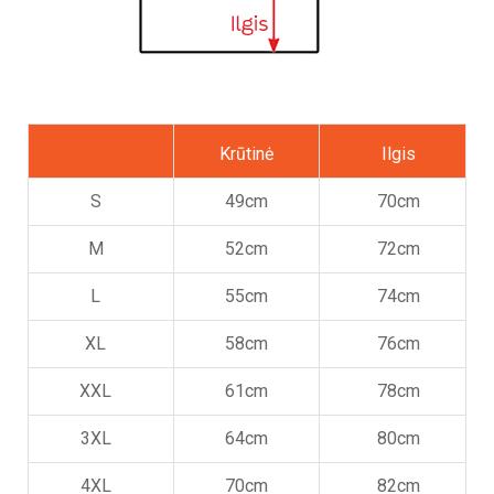
Krūtinė
Ilgis
S
49cm
70cm
M
52cm
72cm
L
55cm
74cm
XL
58cm
76cm
XXL
61cm
78cm
3XL
64cm
80cm
4XL
70cm
82cm