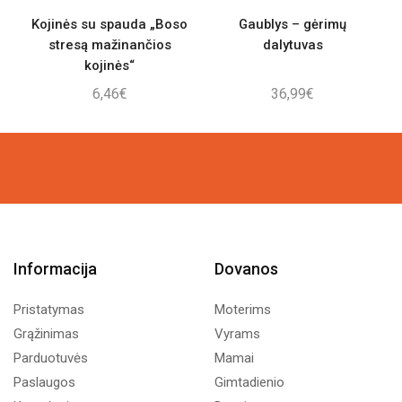
Kojinės su spauda „Boso
Gaublys – gėrimų
P
stresą mažinančios
dalytuvas
kojinės“
6,46
€
36,99
€
Informacija
Dovanos
Pristatymas
Moterims
Grąžinimas
Vyrams
Parduotuvės
Mamai
Paslaugos
Gimtadienio