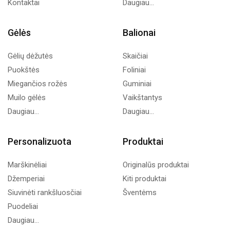
Kontaktai
Daugiau...
Gėlės
Balionai
Gėlių dėžutės
Skaičiai
Puokštės
Foliniai
Miegančios rožės
Guminiai
Muilo gėlės
Vaikštantys
Daugiau...
Daugiau...
Personalizuota
Produktai
Marškinėliai
Originalūs produktai
Džemperiai
Kiti produktai
Siuvinėti rankšluosčiai
Šventėms
Puodeliai
Daugiau...