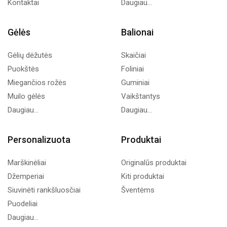
Kontaktai
Daugiau...
Gėlės
Balionai
Gėlių dėžutės
Skaičiai
Puokštės
Foliniai
Miegančios rožės
Guminiai
Muilo gėlės
Vaikštantys
Daugiau...
Daugiau...
Personalizuota
Produktai
Marškinėliai
Originalūs produktai
Džemperiai
Kiti produktai
Siuvinėti rankšluosčiai
Šventėms
Puodeliai
Daugiau...