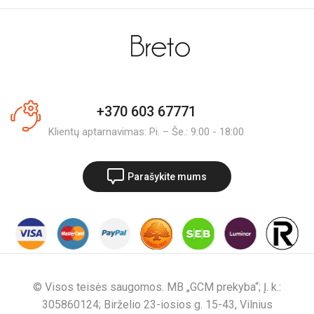
+370 603 67771
Klientų aptarnavimas: Pi. – Še.: 9:00 - 18:00
Parašykite mums
© Visos teisės saugomos. MB „GCM prekyba“; Į. k.:
305860124; Birželio 23-iosios g. 15-43, Vilnius