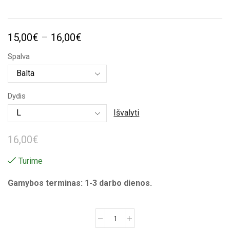
Price
15,00
€
–
16,00
€
range:
Spalva
15,00€
through
Dydis
16,00€
Išvalyti
16,00
€
Turime
Gamybos terminas: 1-3 darbo dienos.
produkto
kiekis: