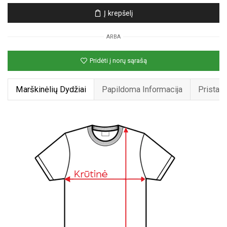
Unisex
Į krepšelį
marškinėliai
su
ARBA
spauda
„Katinas
Pridėti į norų sąrašą
hipsteris“
Marškinėlių Dydžiai
Papildoma Informacija
Pristat