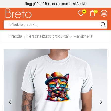
Rugpjūčio 15 d. nedirbsime
Atšaukti
0
0
Search
input
Pradžia
Personalizuoti produktai
Marškinėliai