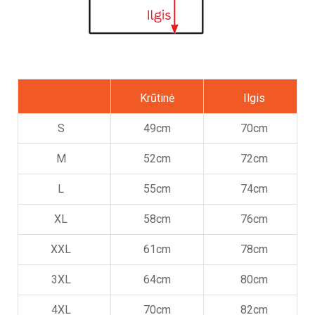
Krūtinė
Ilgis
S
49cm
70cm
M
52cm
72cm
L
55cm
74cm
XL
58cm
76cm
XXL
61cm
78cm
3XL
64cm
80cm
4XL
70cm
82cm