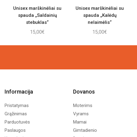
Unisex marškinėliai su
Unisex marškinėliai su
spauda „Saldainių
spauda „Kalėdų
stebuklas“
nelaimėlis“
15,00
€
15,00
€
Informacija
Dovanos
Pristatymas
Moterims
Grąžinimas
Vyrams
Parduotuvės
Mamai
Paslaugos
Gimtadienio