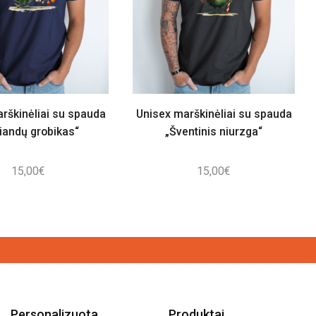
rškinėliai su spauda
Unisex marškinėliai su spauda
liandų grobikas“
„Šventinis niurzga“
15,00
€
15,00
€
Personalizuota
Produktai