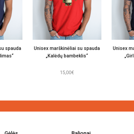
 su spauda
Unisex marškinėliai su spauda
Unisex ma
ylimas“
„Kalėdų bambeklis“
„Gir
15,00
€
Gėlės
Balionai