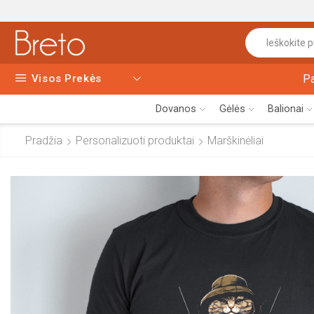
Visos Prekės
P
Dovanos
Gėlės
Balionai
Pradžia
Personalizuoti produktai
Marškinėliai