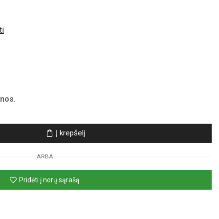
ti
nos.
Į krepšelį
ARBA
Pridėti į norų sąrašą