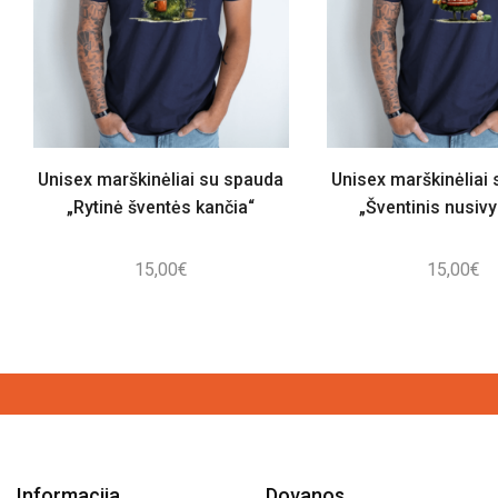
Unisex marškinėliai su spauda
Unisex marškinėliai
„Rytinė šventės kančia“
„Šventinis nusiv
15,00
€
15,00
€
Informacija
Dovanos