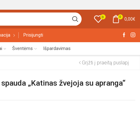
0
0
0,00
€
acija
Prisijungti
ai
Šventėms
Išpardavimas
Grįžti į praeitą puslapį
 spauda „Katinas žvejoja su apranga“