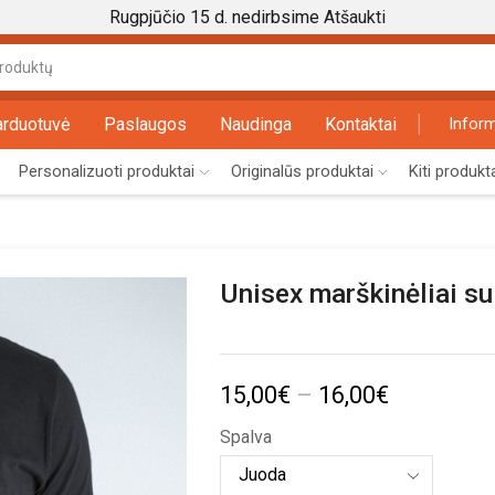
Rugpjūčio 15 d. nedirbsime
Atšaukti
Search
input
arduotuvė
Paslaugos
Naudinga
Kontaktai
Inform
Personalizuoti produktai
Originalūs produktai
Kiti produkt
Unisex marškinėliai su
Price
15,00
€
–
16,00
€
range:
Spalva
15,00€