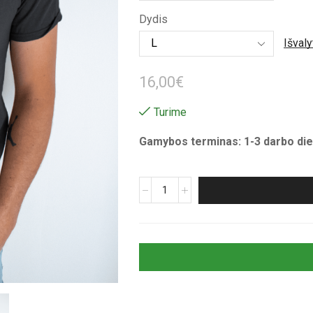
through
Dydis
16,00€
Išvaly
16,00
€
Turime
Gamybos terminas: 1-3 darbo die
produkto
kiekis:
Unisex
marškinėliai
su
spauda
„Katinas
žvejoja
su