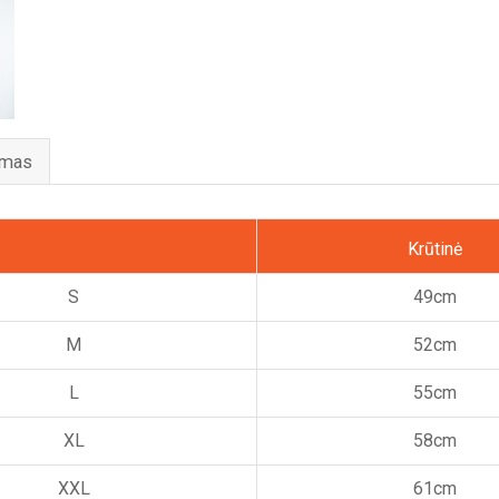
apranga“
ymas
Krūtinė
S
49cm
M
52cm
L
55cm
XL
58cm
XXL
61cm