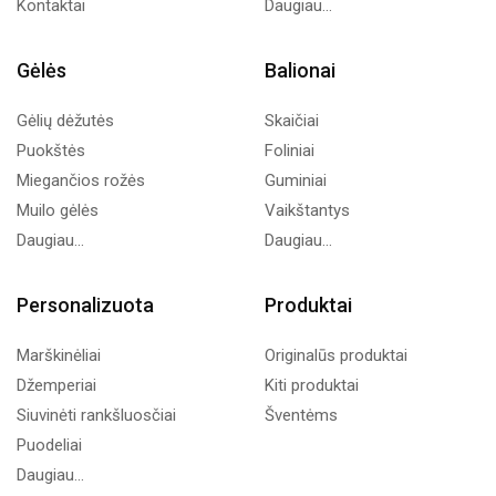
Kontaktai
Daugiau...
Gėlės
Balionai
Gėlių dėžutės
Skaičiai
Puokštės
Foliniai
Miegančios rožės
Guminiai
Muilo gėlės
Vaikštantys
Daugiau...
Daugiau...
Personalizuota
Produktai
Marškinėliai
Originalūs produktai
Džemperiai
Kiti produktai
Siuvinėti rankšluosčiai
Šventėms
Puodeliai
Daugiau...