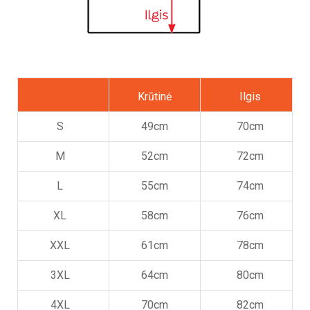
Krūtinė
Ilgis
S
49cm
70cm
M
52cm
72cm
L
55cm
74cm
XL
58cm
76cm
XXL
61cm
78cm
3XL
64cm
80cm
4XL
70cm
82cm