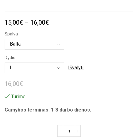
Price
15,00
€
–
16,00
€
range:
Spalva
15,00€
through
Dydis
16,00€
Išvalyti
16,00
€
Turime
Gamybos terminas: 1-3 darbo dienos.
produkto
kiekis: