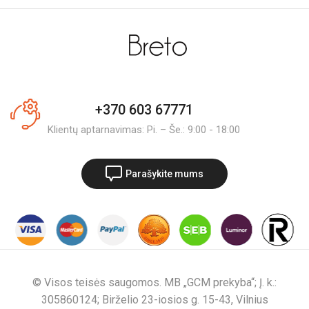
+370 603 67771
Klientų aptarnavimas: Pi. – Še.: 9:00 - 18:00
Parašykite mums
© Visos teisės saugomos. MB „GCM prekyba“; Į. k.:
305860124; Birželio 23-iosios g. 15-43, Vilnius