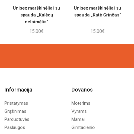
Unisex marškinėliai su
Unisex marškinėliai su
spauda „Kalėdų
spauda „Katė Grinčas“
nelaimėlis“
15,00
€
15,00
€
Informacija
Dovanos
Pristatymas
Moterims
Grąžinimas
Vyrams
Parduotuvės
Mamai
Paslaugos
Gimtadienio