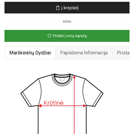
Unisex
Į krepšelį
marškinėliai
su
ARBA
spauda
„Misteris
Pridėti į norų sąrašą
katinas“
Marškinėlių Dydžiai
Papildoma Informacija
Pristat