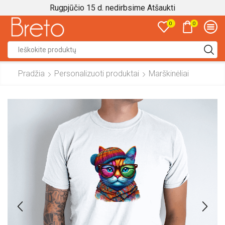
Rugpjūčio 15 d. nedirbsime
Atšaukti
0
0
Search
input
Pradžia
Personalizuoti produktai
Marškinėliai