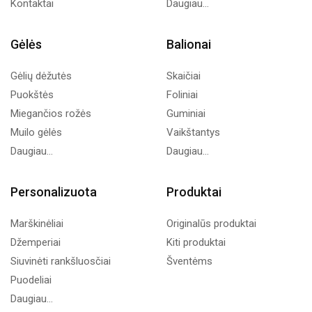
Kontaktai
Daugiau...
Gėlės
Balionai
Gėlių dėžutės
Skaičiai
Puokštės
Foliniai
Miegančios rožės
Guminiai
Muilo gėlės
Vaikštantys
Daugiau...
Daugiau...
Personalizuota
Produktai
Marškinėliai
Originalūs produktai
Džemperiai
Kiti produktai
Siuvinėti rankšluosčiai
Šventėms
Puodeliai
Daugiau...