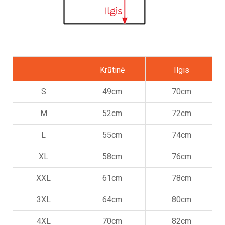
Krūtinė
Ilgis
S
49cm
70cm
M
52cm
72cm
L
55cm
74cm
XL
58cm
76cm
XXL
61cm
78cm
3XL
64cm
80cm
4XL
70cm
82cm