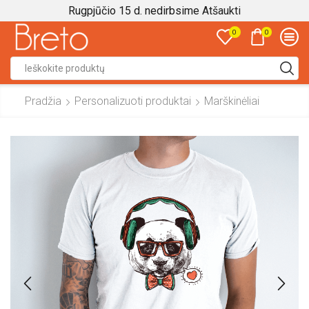
Rugpjūčio 15 d. nedirbsime
Atšaukti
0
0
Search
input
Pradžia
Personalizuoti produktai
Marškinėliai