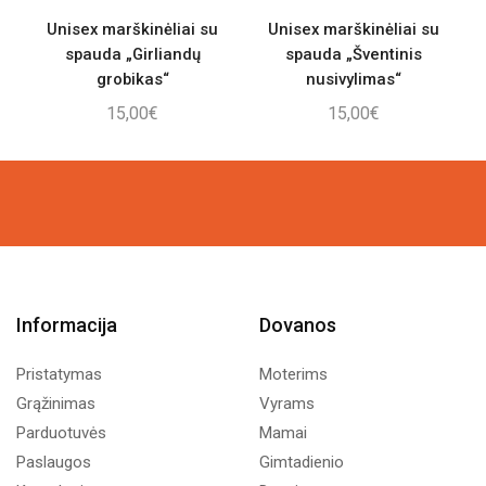
Unisex marškinėliai su
Unisex marškinėliai su
spauda „Girliandų
spauda „Šventinis
grobikas“
nusivylimas“
15,00
€
15,00
€
Informacija
Dovanos
Pristatymas
Moterims
Grąžinimas
Vyrams
Parduotuvės
Mamai
Paslaugos
Gimtadienio