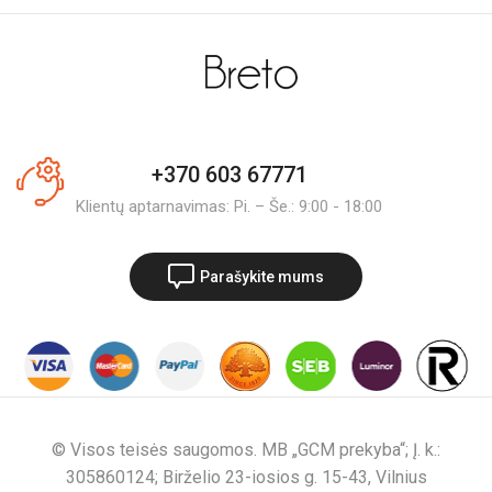
+370 603 67771
Klientų aptarnavimas: Pi. – Še.: 9:00 - 18:00
Parašykite mums
© Visos teisės saugomos. MB „GCM prekyba“; Į. k.:
305860124; Birželio 23-iosios g. 15-43, Vilnius