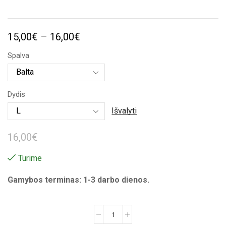
Price
15,00
€
–
16,00
€
range:
Spalva
15,00€
through
Dydis
16,00€
Išvalyti
16,00
€
Turime
Gamybos terminas: 1-3 darbo dienos.
produkto
kiekis: