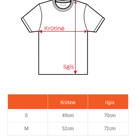
Krūtinė
Ilgis
S
49cm
70cm
M
52cm
72cm