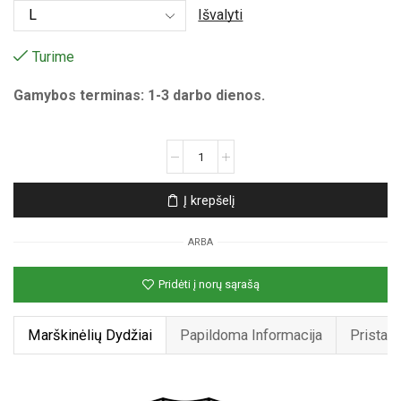
Išvalyti
Turime
Gamybos terminas: 1-3 darbo dienos.
produkto
kiekis:
Unisex
Į krepšelį
marškinėliai
su
ARBA
spauda
„Pikselinė
Pridėti į norų sąrašą
Mirtis“
Marškinėlių Dydžiai
Papildoma Informacija
Pristat