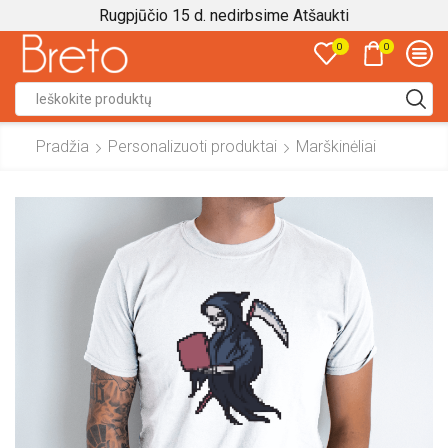
Rugpjūčio 15 d. nedirbsime
Atšaukti
0
0
Search
input
Pradžia
Personalizuoti produktai
Marškinėliai