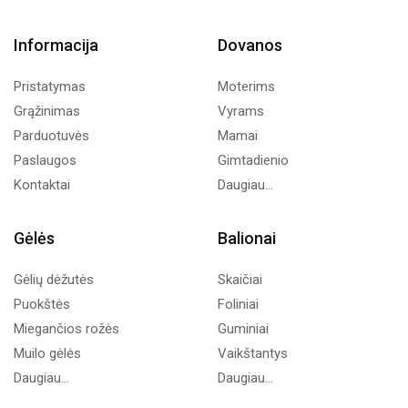
Informacija
Dovanos
Pristatymas
Moterims
Grąžinimas
Vyrams
Parduotuvės
Mamai
Paslaugos
Gimtadienio
Kontaktai
Daugiau...
Gėlės
Balionai
Gėlių dėžutės
Skaičiai
Puokštės
Foliniai
Miegančios rožės
Guminiai
Muilo gėlės
Vaikštantys
Daugiau...
Daugiau...