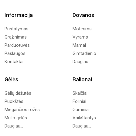
Informacija
Dovanos
Pristatymas
Moterims
Grąžinimas
Vyrams
Parduotuvės
Mamai
Paslaugos
Gimtadienio
Kontaktai
Daugiau...
Gėlės
Balionai
Gėlių dėžutės
Skaičiai
Puokštės
Foliniai
Miegančios rožės
Guminiai
Muilo gėlės
Vaikštantys
Daugiau...
Daugiau...