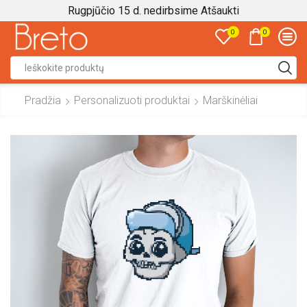
Rugpjūčio 15 d. nedirbsime
Atšaukti
0
0
Search
input
Pradžia
Personalizuoti produktai
Marškinėliai