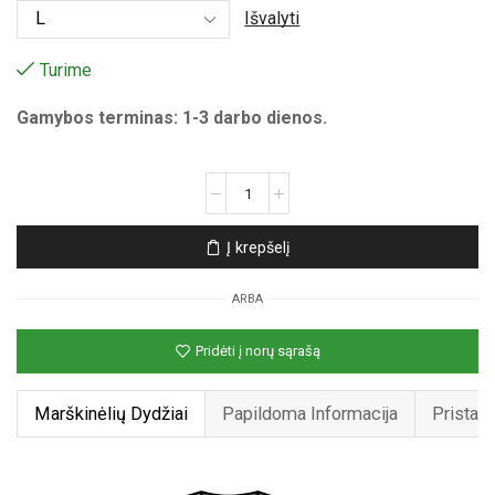
Išvalyti
Turime
Gamybos terminas: 1-3 darbo dienos.
produkto
kiekis:
Unisex
Į krepšelį
marškinėliai
su
ARBA
spauda
„Pikselinis
Pridėti į norų sąrašą
berniukas“
Marškinėlių Dydžiai
Papildoma Informacija
Pristat