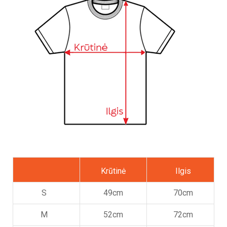
Krūtinė
Ilgis
S
49cm
70cm
M
52cm
72cm