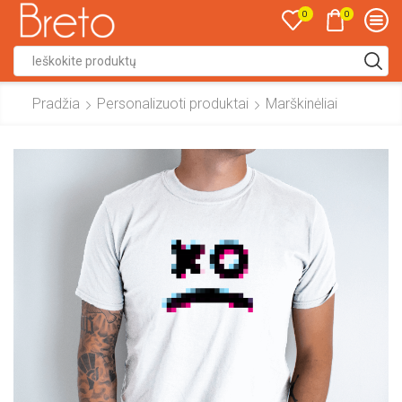
0
0
Search
input
Pradžia
Personalizuoti produktai
Marškinėliai