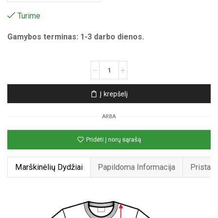
Turime
Gamybos terminas: 1-3 darbo dienos.
produkto
kiekis:
Unisex
Į krepšelį
marškinėliai
su
ARBA
spauda
„Pikselių
Pridėti į norų sąrašą
liūdna
šypsena“
Marškinėlių Dydžiai
Papildoma Informacija
Pristat