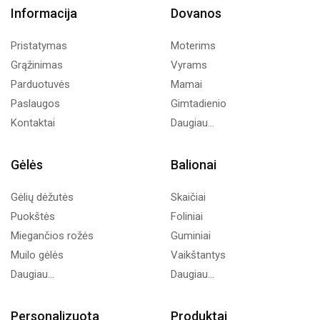
Informacija
Dovanos
Pristatymas
Moterims
Grąžinimas
Vyrams
Parduotuvės
Mamai
Paslaugos
Gimtadienio
Kontaktai
Daugiau...
Gėlės
Balionai
Gėlių dėžutės
Skaičiai
Puokštės
Foliniai
Miegančios rožės
Guminiai
Muilo gėlės
Vaikštantys
Daugiau...
Daugiau...
Personalizuota
Produktai