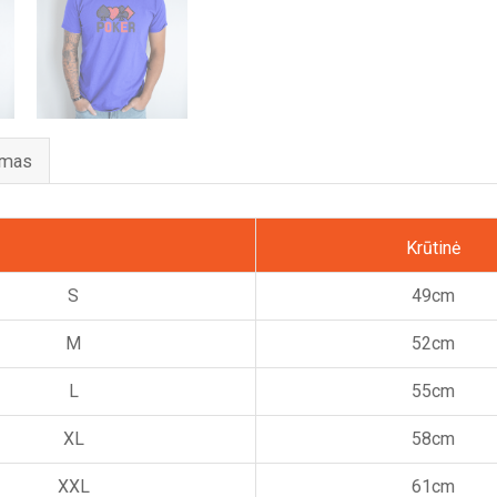
ymas
Krūtinė
S
49cm
M
52cm
L
55cm
XL
58cm
XXL
61cm