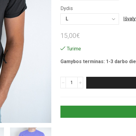
through
Dydis
16,00€
Išvaly
15,00
€
Turime
Gamybos terminas: 1-3 darbo die
produkto
kiekis:
Unisex
marškinėliai
su
spauda
„Poker“