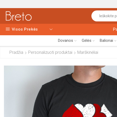
Visos Prekės
P
Dovanos
Gėlės
Balionai
Pradžia
Personalizuoti produktai
Marškinėliai