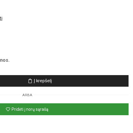
ti
nos.
Į krepšelį
ARBA
Pridėti į norų sąrašą