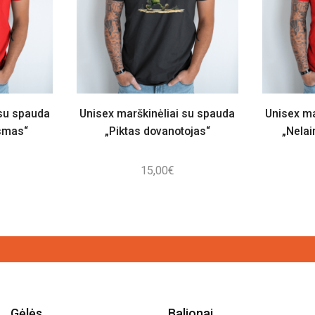
 su spauda
Unisex marškinėliai su spauda
Unisex ma
smas“
„Piktas dovanotojas“
„Nela
15,00
€
Gėlės
Balionai