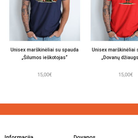
Unisex marškinėliai su spauda
Unisex marškinėliai
„Šilumos ieškotojas“
„Dovanų džiaug
15,00
€
15,00
€
Informacija
Dovanos