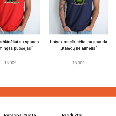
rškinėliai su spauda
Unisex marškinėliai su spauda
imingas puošėjas“
„Kalėdų nelaimėlis“
15,00
€
15,00
€
Personalizuota
Produktai