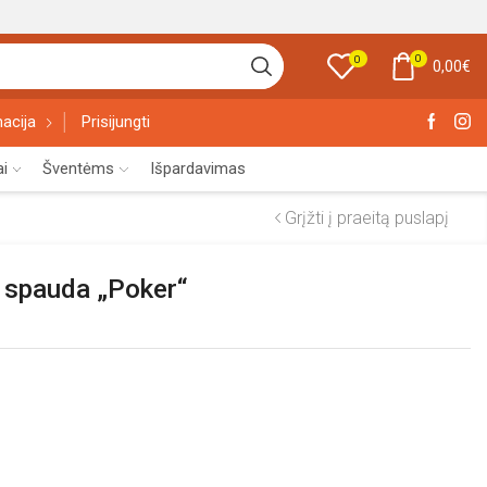
0
0
0,00
€
acija
Prisijungti
ai
Šventėms
Išpardavimas
Grįžti į praeitą puslapį
u spauda „Poker“