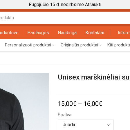
Rugpjūčio 15 d. nedirbsime
Atšaukti
Search
input
arduotuvė
Paslaugos
Naudinga
Kontaktai
Inform
Personalizuoti produktai
Originalūs produktai
Kiti produkt
Unisex marškinėliai s
Price
15,00
€
–
16,00
€
range:
Spalva
15,00€