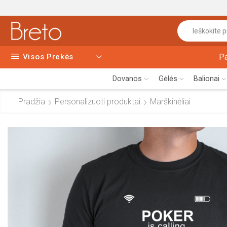
Visos Prekės
P
Dovanos
Gėlės
Balionai
Pradžia
Personalizuoti produktai
Marškinėliai