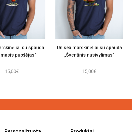
rškinėliai su spauda
Unisex marškinėliai su spauda
smasis puošėjas“
„Šventinis nusivylimas“
15,00
€
15,00
€
Personalizuota
Produktai