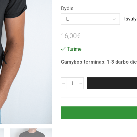
through
Dydis
16,00€
Išvaly
16,00
€
Turime
Gamybos terminas: 1-3 darbo die
produkto
kiekis:
Unisex
marškinėliai
su
spauda
„Pokeris
skambina“