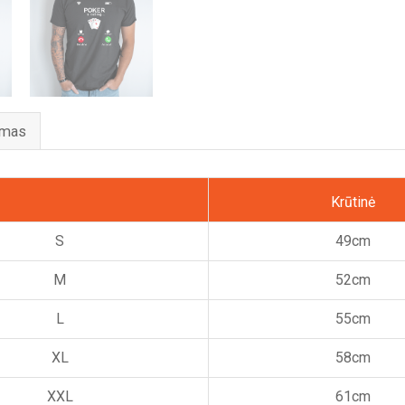
ymas
Krūtinė
S
49cm
M
52cm
L
55cm
XL
58cm
XXL
61cm