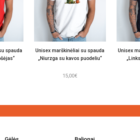
 su spauda
Unisex marškinėliai su spauda
Unisex ma
šėjas“
„Niurzga su kavos puodeliu“
„Link
15,00
€
Gėlės
Balionai