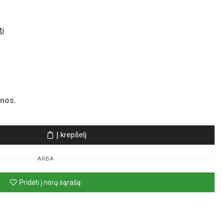
ti
nos.
Į krepšelį
ARBA
Pridėti į norų sąrašą