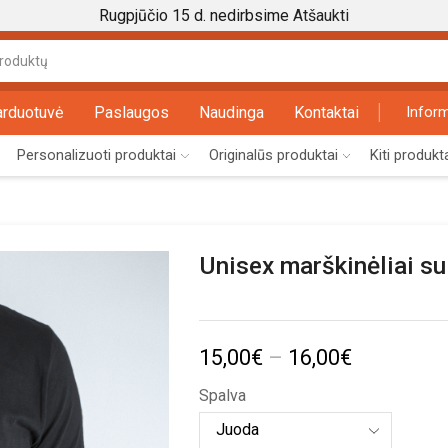
Rugpjūčio 15 d. nedirbsime
Atšaukti
Search
input
arduotuvė
Paslaugos
Naudinga
Kontaktai
Inform
Personalizuoti produktai
Originalūs produktai
Kiti produkt
Unisex marškinėliai s
Price
15,00
€
–
16,00
€
range:
Spalva
15,00€