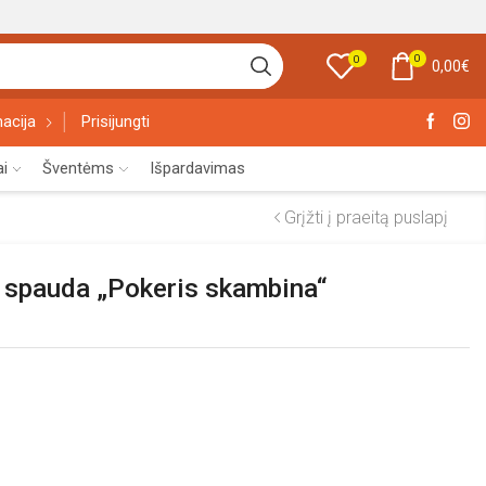
0
0
0,00
€
acija
Prisijungti
ai
Šventėms
Išpardavimas
Grįžti į praeitą puslapį
u spauda „Pokeris skambina“