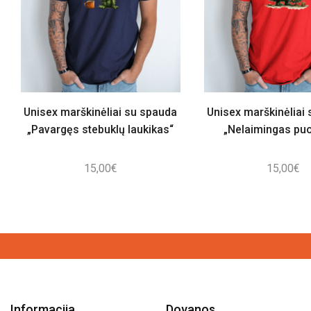
Unisex marškinėliai su spauda
Unisex marškinėliai
„Pavargęs stebuklų laukikas“
„Nelaimingas puo
15,00
€
15,00
€
Informacija
Dovanos