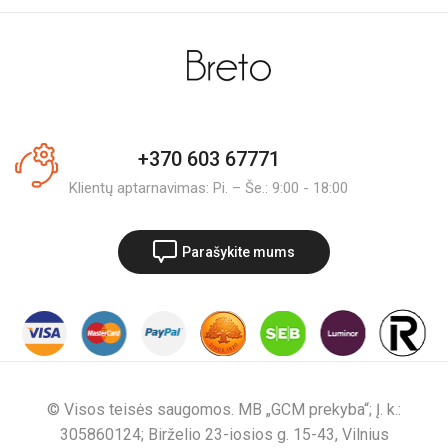
+370 603 67771
Klientų aptarnavimas: Pi. – Še.: 9:00 - 18:00
Parašykite mums
© Visos teisės saugomos. MB „GCM prekyba“; Į. k.:
305860124; Birželio 23-iosios g. 15-43, Vilnius