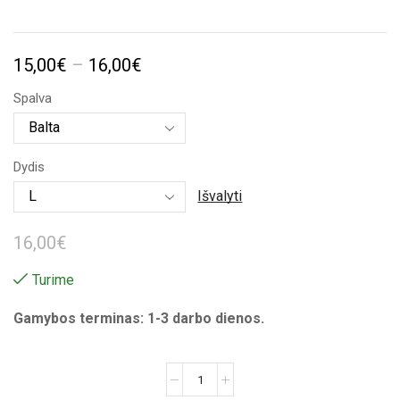
Price
15,00
€
–
16,00
€
range:
Spalva
15,00€
through
Dydis
16,00€
Išvalyti
16,00
€
Turime
Gamybos terminas: 1-3 darbo dienos.
produkto
kiekis: