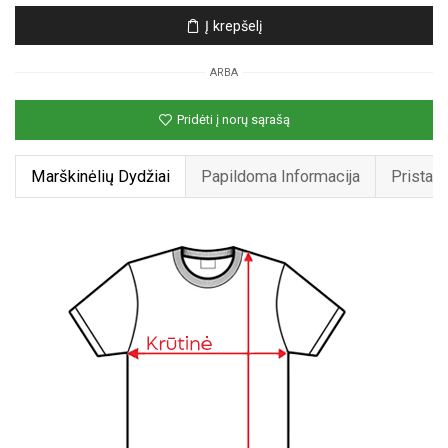
Unisex
Į krepšelį
marškinėliai
su
ARBA
spauda
„Rimtas
Pridėti į norų sąrašą
šuo“
Marškinėlių Dydžiai
Papildoma Informacija
Pristat