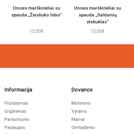
Unisex marškinėliai su
Unisex marškinėliai su
spauda „Žaisliuko lobis“
spauda „Saldainių
s
stebuklas“
15,00
€
15,00
€
Informacija
Dovanos
Pristatymas
Moterims
Grąžinimas
Vyrams
Parduotuvės
Mamai
Paslaugos
Gimtadienio