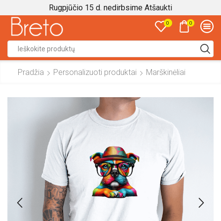
Rugpjūčio 15 d. nedirbsime
Atšaukti
0
0
Search
input
Pradžia
Personalizuoti produktai
Marškinėliai