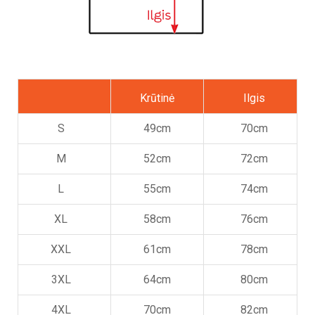
Krūtinė
Ilgis
S
49cm
70cm
M
52cm
72cm
L
55cm
74cm
XL
58cm
76cm
XXL
61cm
78cm
3XL
64cm
80cm
4XL
70cm
82cm