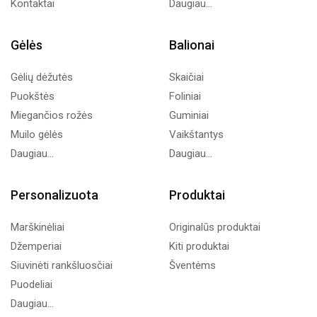
Kontaktai
Daugiau...
Gėlės
Balionai
Gėlių dėžutės
Skaičiai
Puokštės
Foliniai
Miegančios rožės
Guminiai
Muilo gėlės
Vaikštantys
Daugiau...
Daugiau...
Personalizuota
Produktai
Marškinėliai
Originalūs produktai
Džemperiai
Kiti produktai
Siuvinėti rankšluosčiai
Šventėms
Puodeliai
Daugiau...