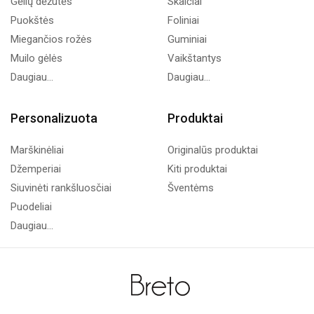
Gėlių dėžutės
Skaičiai
Puokštės
Foliniai
Miegančios rožės
Guminiai
Muilo gėlės
Vaikštantys
Daugiau...
Daugiau...
Personalizuota
Produktai
Marškinėliai
Originalūs produktai
Džemperiai
Kiti produktai
Siuvinėti rankšluosčiai
Šventėms
Puodeliai
Daugiau...