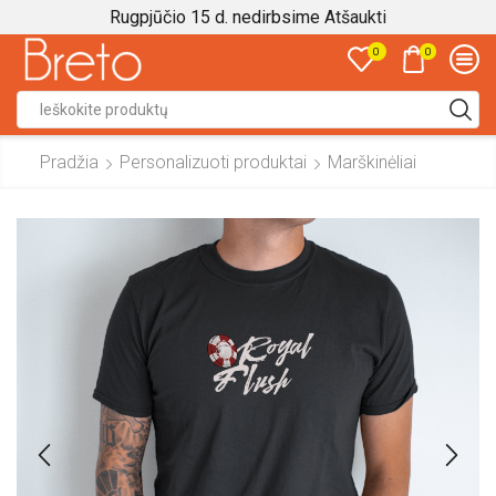
Rugpjūčio 15 d. nedirbsime
Atšaukti
0
0
Search
input
Pradžia
Personalizuoti produktai
Marškinėliai