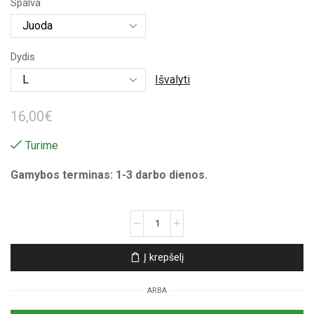
Spalva
15,00€
through
Dydis
16,00€
Išvalyti
16,00
€
Turime
Gamybos terminas: 1-3 darbo dienos.
produkto
kiekis:
Unisex
Į krepšelį
marškinėliai
su
ARBA
spauda
„Royal