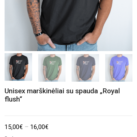
Unisex marškinėliai su spauda „Royal
flush“
Price
15,00
€
–
16,00
€
range: