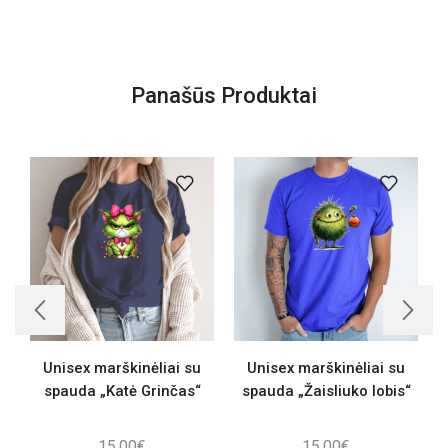
Panašūs Produktai
Unisex marškinėliai su
Unisex marškinėliai su
spauda „Katė Grinčas“
spauda „Žaisliuko lobis“
s
15,00
€
15,00
€