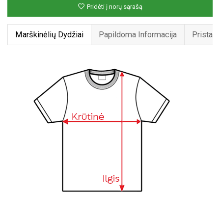
Pridėti į norų sąrašą
flush“
Marškinėlių Dydžiai
Papildoma Informacija
Pristat