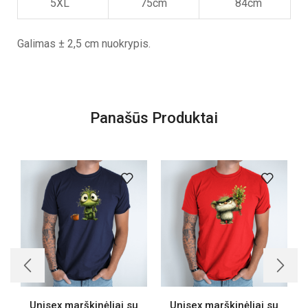
5XL
75cm
84cm
Galimas ± 2,5 cm nuokrypis.
Panašūs Produktai
Unisex marškinėliai su
Unisex marškinėliai su