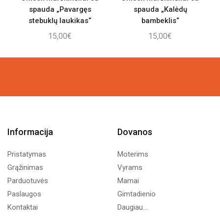
spauda „Pavargęs
spauda „Kalėdų
stebuklų laukikas“
bambeklis“
15,00
€
15,00
€
Informacija
Dovanos
Pristatymas
Moterims
Grąžinimas
Vyrams
Parduotuvės
Mamai
Paslaugos
Gimtadienio
Kontaktai
Daugiau...