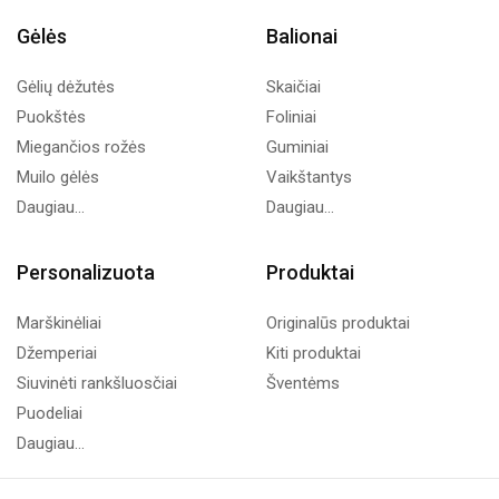
Gėlės
Balionai
Gėlių dėžutės
Skaičiai
Puokštės
Foliniai
Miegančios rožės
Guminiai
Muilo gėlės
Vaikštantys
Daugiau...
Daugiau...
Personalizuota
Produktai
Marškinėliai
Originalūs produktai
Džemperiai
Kiti produktai
Siuvinėti rankšluosčiai
Šventėms
Puodeliai
Daugiau...