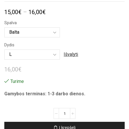
Price
15,00
€
–
16,00
€
range:
Spalva
15,00€
through
Dydis
16,00€
Išvalyti
16,00
€
Turime
Gamybos terminas: 1-3 darbo dienos.
produkto
kiekis:
Unisex
Į krepšelį