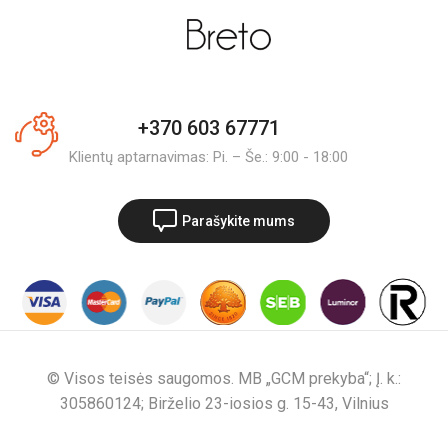
+370 603 67771
Klientų aptarnavimas: Pi. – Še.: 9:00 - 18:00
Parašykite mums
© Visos teisės saugomos. MB „GCM prekyba“; Į. k.:
305860124; Birželio 23-iosios g. 15-43, Vilnius