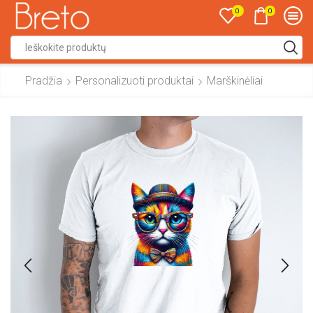
0
0
Search
input
Pradžia
Personalizuoti produktai
Marškinėliai