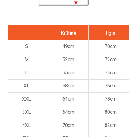
Krūtinė
Ilgis
S
49cm
70cm
M
52cm
72cm
L
55cm
74cm
XL
58cm
76cm
XXL
61cm
78cm
3XL
64cm
80cm
4XL
70cm
82cm