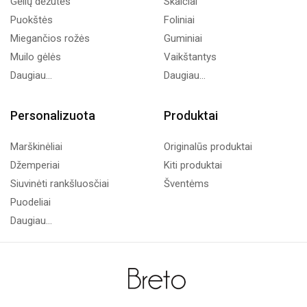
Gėlių dėžutės
Skaičiai
Puokštės
Foliniai
Miegančios rožės
Guminiai
Muilo gėlės
Vaikštantys
Daugiau...
Daugiau...
Personalizuota
Produktai
Marškinėliai
Originalūs produktai
Džemperiai
Kiti produktai
Siuvinėti rankšluosčiai
Šventėms
Puodeliai
Daugiau...