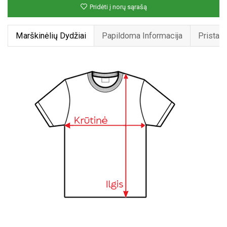
Pridėti į norų sąrašą
tuzas“
Marškinėlių Dydžiai
Papildoma Informacija
Pristat