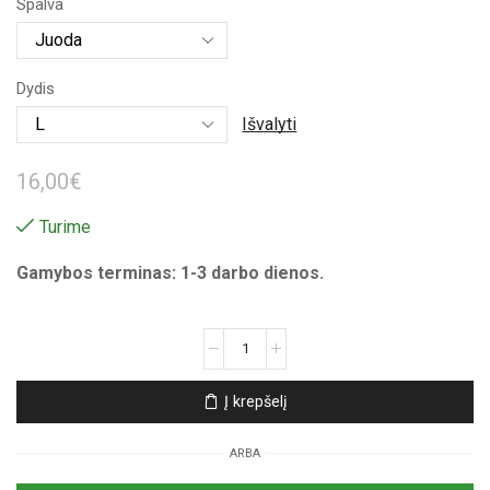
Spalva
15,00€
through
Dydis
16,00€
Išvalyti
16,00
€
Turime
Gamybos terminas: 1-3 darbo dienos.
produkto
kiekis:
Unisex
Į krepšelį
marškinėliai
su
ARBA
spauda
„Spalvotas