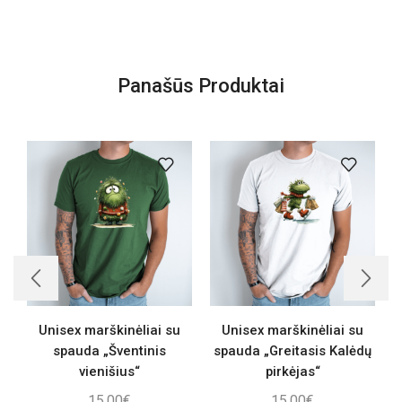
Panašūs Produktai
Unisex marškinėliai su
Unisex marškinėliai su
spauda „Šventinis
spauda „Greitasis Kalėdų
vienišius“
pirkėjas“
15,00
€
15,00
€