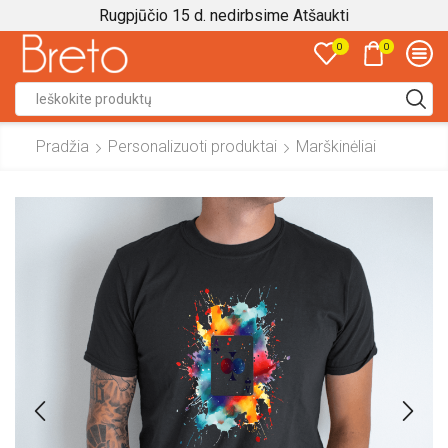
Rugpjūčio 15 d. nedirbsime
Atšaukti
0
0
Search
input
Pradžia
Personalizuoti produktai
Marškinėliai