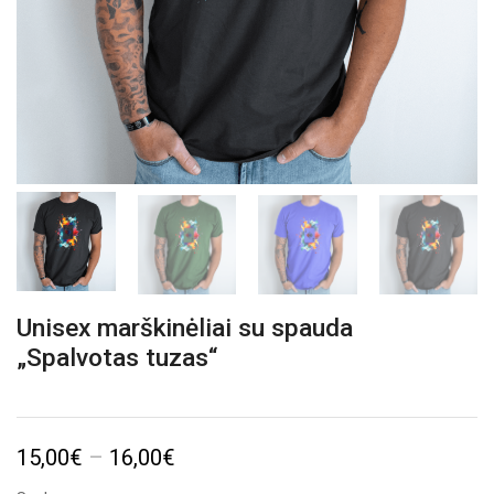
Unisex marškinėliai su spauda
„Spalvotas tuzas“
Price
15,00
€
–
16,00
€
range: