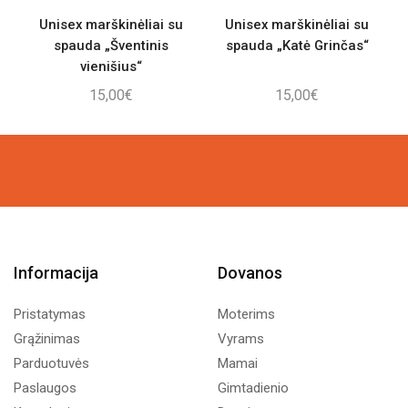
Unisex marškinėliai su
Unisex marškinėliai su
spauda „Šventinis
spauda „Katė Grinčas“
vienišius“
15,00
€
15,00
€
Informacija
Dovanos
Pristatymas
Moterims
Grąžinimas
Vyrams
Parduotuvės
Mamai
Paslaugos
Gimtadienio