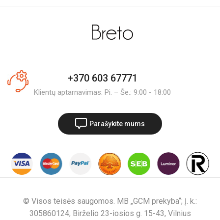
+370 603 67771
Klientų aptarnavimas: Pi. – Še.: 9:00 - 18:00
Parašykite mums
© Visos teisės saugomos. MB „GCM prekyba“; Į. k.:
305860124; Birželio 23-iosios g. 15-43, Vilnius