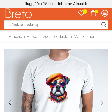
Rugpjūčio 15 d. nedirbsime
Atšaukti
0
0
Search
input
Pradžia
Personalizuoti produktai
Marškinėliai