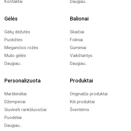
Kontaktai
Daugiau...
Gėlės
Balionai
Gėlių dėžutės
Skaičiai
Puokštės
Foliniai
Miegančios rožės
Guminiai
Muilo gėlės
Vaikštantys
Daugiau...
Daugiau...
Personalizuota
Produktai
Marškinėliai
Originalūs produktai
Džemperiai
Kiti produktai
Siuvinėti rankšluosčiai
Šventėms
Puodeliai
Daugiau...