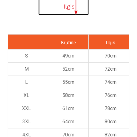
Krūtinė
Ilgis
S
49cm
70cm
M
52cm
72cm
L
55cm
74cm
XL
58cm
76cm
XXL
61cm
78cm
3XL
64cm
80cm
4XL
70cm
82cm