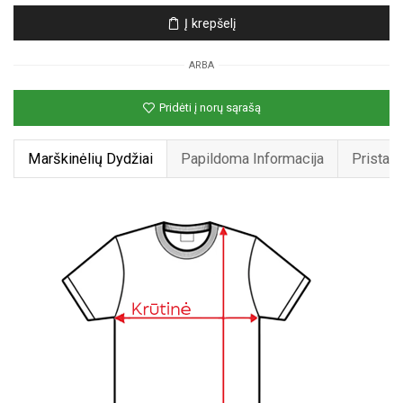
Unisex
Į krepšelį
marškinėliai
su
ARBA
spauda
„Šuo
Pridėti į norų sąrašą
menininkas“
Marškinėlių Dydžiai
Papildoma Informacija
Pristat