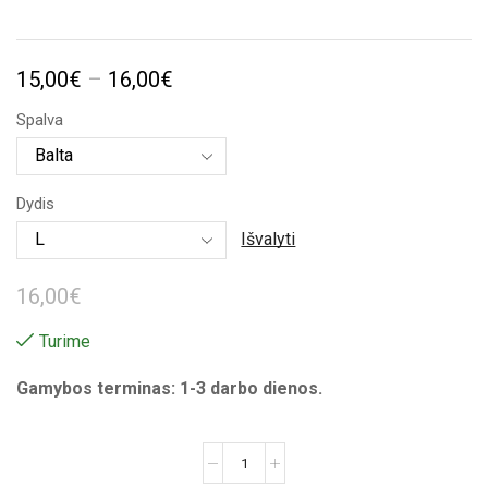
Price
15,00
€
–
16,00
€
range:
Spalva
15,00€
through
Dydis
16,00€
Išvalyti
16,00
€
Turime
Gamybos terminas: 1-3 darbo dienos.
produkto
kiekis: