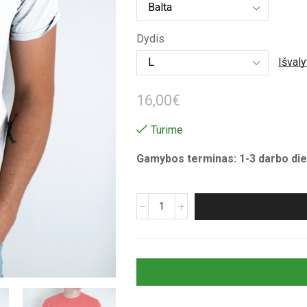
15,00€
through
Dydis
16,00€
Išvaly
16,00
€
Turime
Gamybos terminas: 1-3 darbo die
produkto
kiekis:
Unisex
marškinėliai
su
spauda
„Vertikalus
juodas