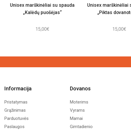
Unisex marškinėliai su spauda
Unisex marškinėliai
„Kalėdų puošėjas“
„Piktas dovanot
15,00
€
15,00
€
Informacija
Dovanos
Pristatymas
Moterims
Grąžinimas
Vyrams
Parduotuvės
Mamai
Paslaugos
Gimtadienio