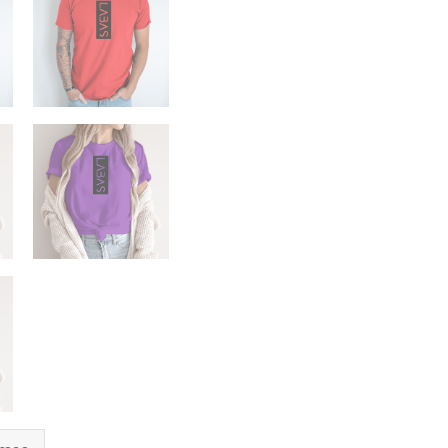
užrašas
LABAS“