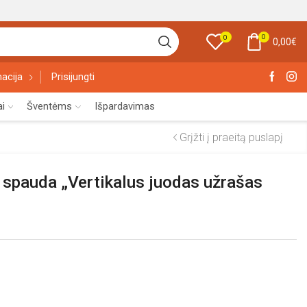
0
0
0,00
€
acija
Prisijungti
ai
Šventėms
Išpardavimas
Grįžti į praeitą puslapį
 spauda „Vertikalus juodas užrašas