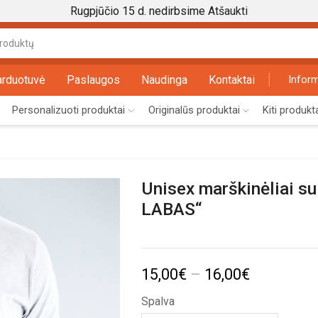
Rugpjūčio 15 d. nedirbsime
Atšaukti
Search
input
arduotuvė
Paslaugos
Naudinga
Kontaktai
Inform
Personalizuoti produktai
Originalūs produktai
Kiti produkt
Unisex marškinėliai su
LABAS“
Price
15,00
€
–
16,00
€
range:
Spalva