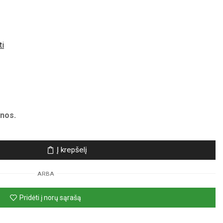
ti
nos.
Į krepšelį
ARBA
Pridėti į norų sąrašą