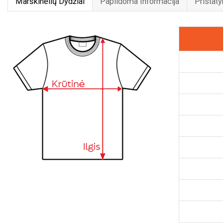
Marškinėlių Dydžiai
Papildoma Informacija
Pristat