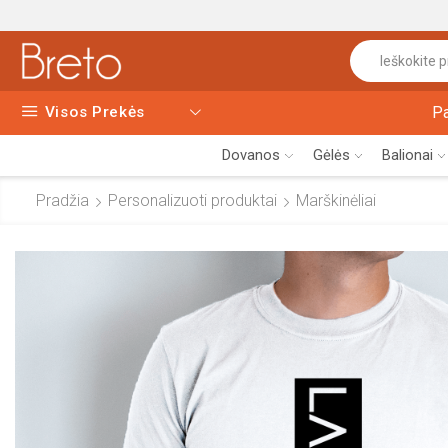
Visos Prekės
P
Dovanos
Gėlės
Balionai
Pradžia
Personalizuoti produktai
Marškinėliai