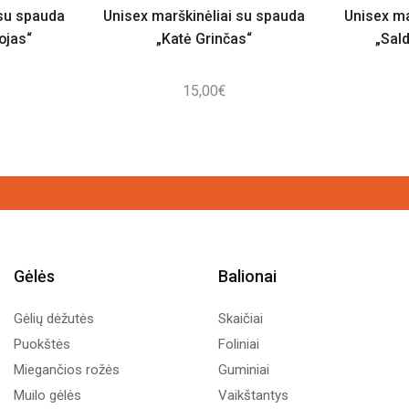
 su spauda
Unisex marškinėliai su spauda
Unisex ma
ojas“
„Katė Grinčas“
„Sald
15,00
€
Gėlės
Balionai
Gėlių dėžutės
Skaičiai
Puokštės
Foliniai
Miegančios rožės
Guminiai
Muilo gėlės
Vaikštantys