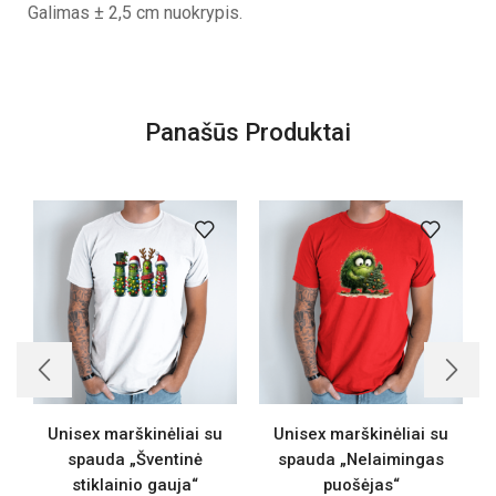
Galimas ± 2,5 cm nuokrypis.
Panašūs Produktai
Unisex marškinėliai su
Unisex marškinėliai su
spauda „Šventinė
spauda „Nelaimingas
stiklainio gauja“
puošėjas“