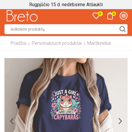
Rugpjūčio 15 d. nedirbsime
Atšaukti
0
0
Search
input
Pradžia
Personalizuoti produktai
Marškinėliai