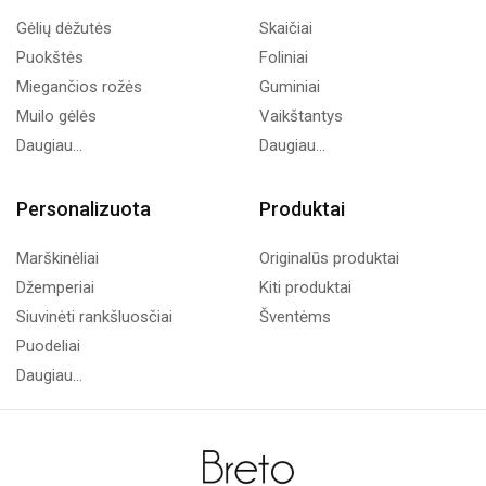
Gėlių dėžutės
Skaičiai
Puokštės
Foliniai
Miegančios rožės
Guminiai
Muilo gėlės
Vaikštantys
Daugiau...
Daugiau...
Personalizuota
Produktai
Marškinėliai
Originalūs produktai
Džemperiai
Kiti produktai
Siuvinėti rankšluosčiai
Šventėms
Puodeliai
Daugiau...