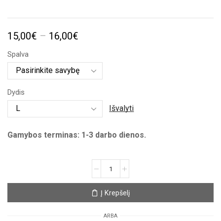
Price
15,00
€
–
16,00
€
range:
Spalva
15,00€
through
Dydis
16,00€
Išvalyti
Gamybos terminas: 1-3 darbo dienos.
produkto
kiekis:
Unisex
Į Krepšelį
marškinėliai
su
ARBA
spauda