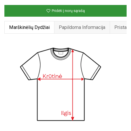
„Who
Pridėti į norų sąrašą
loves
Capybaras“
Marškinėlių Dydžiai
Papildoma Informacija
Pristat