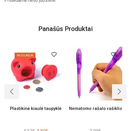
Pridedama riešo juostelė.
Panašūs Produktai
NUOLAIDA
Plastikinė kiaulė taupyklė
Nematomo rašalo rašiklis
Original
Current