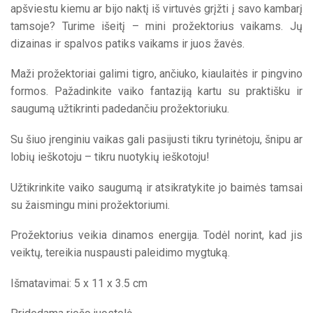
apšviestu kiemu ar bijo naktį iš virtuvės grįžti į savo kambarį
tamsoje? Turime išeitį – mini prožektorius vaikams. Jų
dizainas ir spalvos patiks vaikams ir juos žavės.
Maži prožektoriai galimi tigro, ančiuko, kiaulaitės ir pingvino
formos. Pažadinkite vaiko fantaziją kartu su praktišku ir
saugumą užtikrinti padedančiu prožektoriuku.
Su šiuo įrenginiu vaikas gali pasijusti tikru tyrinėtoju, šnipu ar
lobių ieškotoju – tikru nuotykių ieškotoju!
Užtikrinkite vaiko saugumą ir atsikratykite jo baimės tamsai
su žaismingu mini prožektoriumi.
Prožektorius veikia dinamos energija. Todėl norint, kad jis
veiktų, tereikia nuspausti paleidimo mygtuką.
Išmatavimai: 5 x 11 x 3.5 cm