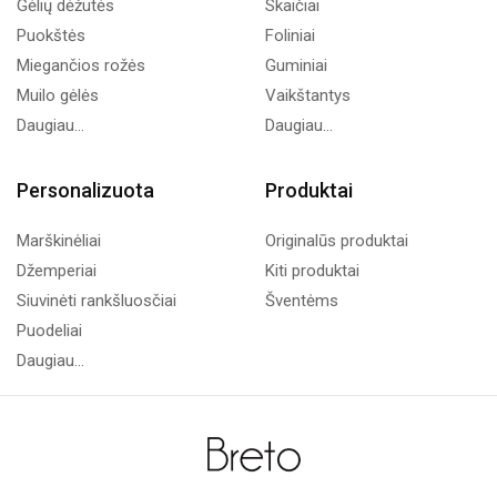
Gėlių dėžutės
Skaičiai
Puokštės
Foliniai
Miegančios rožės
Guminiai
Muilo gėlės
Vaikštantys
Daugiau...
Daugiau...
Personalizuota
Produktai
Marškinėliai
Originalūs produktai
Džemperiai
Kiti produktai
Siuvinėti rankšluosčiai
Šventėms
Puodeliai
Daugiau...