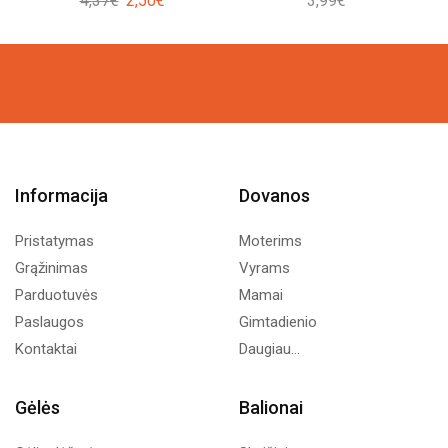
4,37
€
2,50
€
3,99
€
price
price
was:
is:
4,37€.
2,50€.
Informacija
Dovanos
Pristatymas
Moterims
Grąžinimas
Vyrams
Parduotuvės
Mamai
Paslaugos
Gimtadienio
Kontaktai
Daugiau...
Gėlės
Balionai