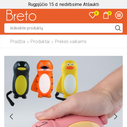
Rugpjūčio 15 d. nedirbsime
Atšaukti
0
0
Search
input
Pradžia
Produktai
Prekės vaikams