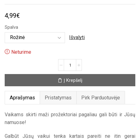
4,99
€
Spalva
Išvalyti
Neturime
produkto
kiekis:
Vaikiškas
Į Krepšelį
mini
prožektorius
Aprašymas
Pristatymas
Pirk Parduotuvėje
Vaikams skirti maži prožektoriai pagaliau gali būti ir Jūsų
namuose!
Galbūt Jūsų vaikui tenka kartais pareiti ne itin gerai