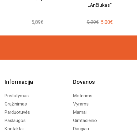
„Ančiukas“
Original
Current
5,89
€
9,99
€
5,00
€
price
price
was:
is:
9,99€.
5,00€.
Informacija
Dovanos
Pristatymas
Moterims
Grąžinimas
Vyrams
Parduotuvės
Mamai
Paslaugos
Gimtadienio
Kontaktai
Daugiau...