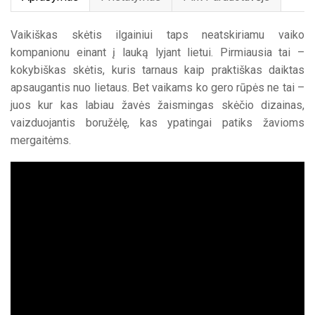
Vaikiškas skėtis ilgainiui taps neatskiriamu vaiko
kompanionu einant į lauką lyjant lietui. Pirmiausia tai –
kokybiškas skėtis, kuris tarnaus kaip praktiškas daiktas
apsaugantis nuo lietaus. Bet vaikams ko gero rūpės ne tai –
juos kur kas labiau žavės žaismingas skėčio dizainas,
vaizduojantis boružėlę, kas ypatingai patiks žavioms
mergaitėms.