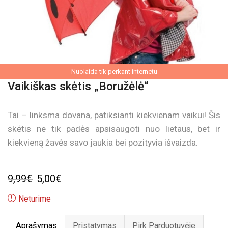
Nuolaida tik perkant internetu
Vaikiškas skėtis „Boružėlė“
Tai – linksma dovana, patiksianti kiekvienam vaikui! Šis
skėtis ne tik padės apsisaugoti nuo lietaus, bet ir
kiekvieną žavės savo jaukia bei pozityvia išvaizda.
Original
Current
9,99
€
5,00
€
price
price
Neturime
was:
is:
Aprašymas
Pristatymas
Pirk Parduotuvėje
9,99€.
5,00€.