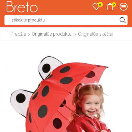
0
0
Search
input
Pradžia
Originalūs produktai
Originalūs skėčiai