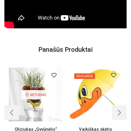
Panašūs Produktai
NUOLAIDA
NETURIME
Oliziukas „Gyvūnėlis“
Vaikiškas skėtis