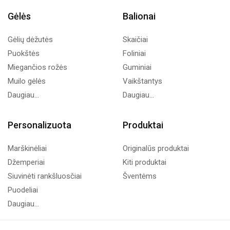
Gėlės
Balionai
Gėlių dėžutės
Skaičiai
Puokštės
Foliniai
Miegančios rožės
Guminiai
Muilo gėlės
Vaikštantys
Daugiau...
Daugiau...
Personalizuota
Produktai
Marškinėliai
Originalūs produktai
Džemperiai
Kiti produktai
Siuvinėti rankšluosčiai
Šventėms
Puodeliai
Daugiau...