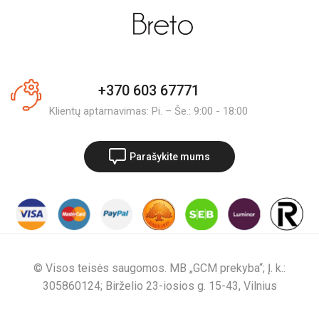
+370 603 67771
Klientų aptarnavimas: Pi. – Še.: 9:00 - 18:00
Parašykite mums
© Visos teisės saugomos. MB „GCM prekyba“; Į. k.:
305860124; Birželio 23-iosios g. 15-43, Vilnius