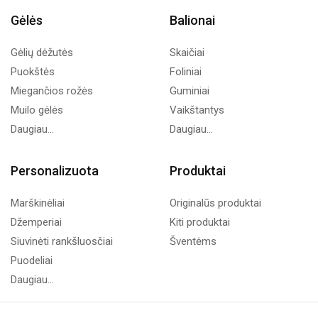
Gėlės
Balionai
Gėlių dėžutės
Skaičiai
Puokštės
Foliniai
Miegančios rožės
Guminiai
Muilo gėlės
Vaikštantys
Daugiau...
Daugiau...
Personalizuota
Produktai
Marškinėliai
Originalūs produktai
Džemperiai
Kiti produktai
Siuvinėti rankšluosčiai
Šventėms
Puodeliai
Daugiau...