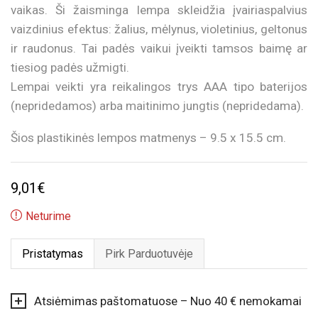
vaikas. Ši žaisminga lempa skleidžia įvairiaspalvius
vaizdinius efektus: žalius, mėlynus, violetinius, geltonus
ir raudonus. Tai padės vaikui įveikti tamsos baimę ar
tiesiog padės užmigti.
Lempai veikti yra reikalingos trys AAA tipo baterijos
(nepridedamos) arba maitinimo jungtis (nepridedama).
Šios plastikinės lempos matmenys – 9.5 x 15.5 cm.
9,01
€
Neturime
Pristatymas
Pirk Parduotuvėje
Atsiėmimas paštomatuose – Nuo 40 € nemokamai