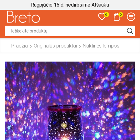
Rugpjūčio 15 d. nedirbsime
Atšaukti
0
0
Search
input
Pradžia
Originalūs produktai
Naktinės lempos