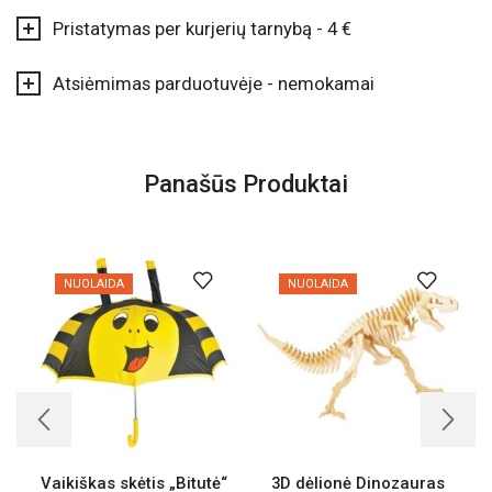
Pristatymas per kurjerių tarnybą - 4 €
Atsiėmimas parduotuvėje - nemokamai
Panašūs Produktai
NUOLAIDA
NUOLAIDA
Vaikiškas skėtis „Bitutė“
3D dėlionė Dinozauras
N