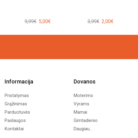
Original
Current
Original
Current
9,99
€
5,00
€
3,99
€
2,00
€
price
price
price
price
was:
is:
was:
is:
9,99€.
5,00€.
3,99€.
2,00€.
Informacija
Dovanos
Pristatymas
Moterims
Grąžinimas
Vyrams
Parduotuvės
Mamai
Paslaugos
Gimtadienio
Kontaktai
Daugiau...