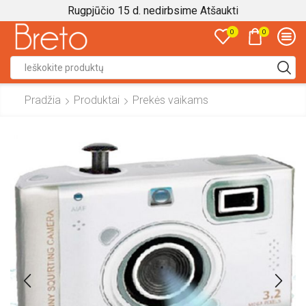
Rugpjūčio 15 d. nedirbsime
Atšaukti
0
0
Search
input
Pradžia
Produktai
Prekės vaikams