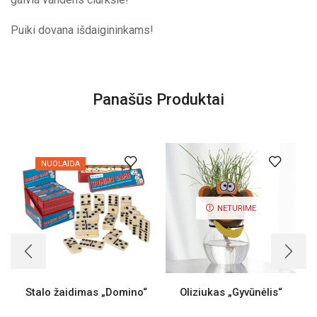
Puiki dovana išdaigininkams!
Panašūs Produktai
NUOLAIDA
NETURIME
Stalo žaidimas „Domino“
Oliziukas „Gyvūnėlis“