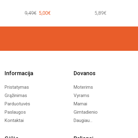
Original
Current
9,49
€
5,00
€
5,89
€
price
price
was:
is:
9,49€.
5,00€.
Informacija
Dovanos
Pristatymas
Moterims
Grąžinimas
Vyrams
Parduotuvės
Mamai
Paslaugos
Gimtadienio
Kontaktai
Daugiau...