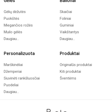
Gėlės
Balionai
Gėlių dėžutės
Skaičiai
Puokštės
Foliniai
Miegančios rožės
Guminiai
Muilo gėlės
Vaikštantys
Daugiau...
Daugiau...
Personalizuota
Produktai
Marškinėliai
Originalūs produktai
Džemperiai
Kiti produktai
Siuvinėti rankšluosčiai
Šventėms
Puodeliai
Daugiau...