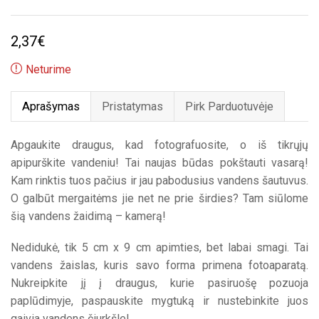
2,37
€
Neturime
Aprašymas
Pristatymas
Pirk Parduotuvėje
Apgaukite draugus, kad fotografuosite, o iš tikrųjų
apipurškite vandeniu! Tai naujas būdas pokštauti vasarą!
Kam rinktis tuos pačius ir jau pabodusius vandens šautuvus.
O galbūt mergaitėms jie net ne prie širdies? Tam siūlome
šią vandens žaidimą – kamerą!
Nedidukė, tik 5 cm x 9 cm apimties, bet labai smagi. Tai
vandens žaislas, kuris savo forma primena fotoaparatą.
Nukreipkite jį į draugus, kurie pasiruošę pozuoja
paplūdimyje, paspauskite mygtuką ir nustebinkite juos
gaivia vandens čiurkšle!