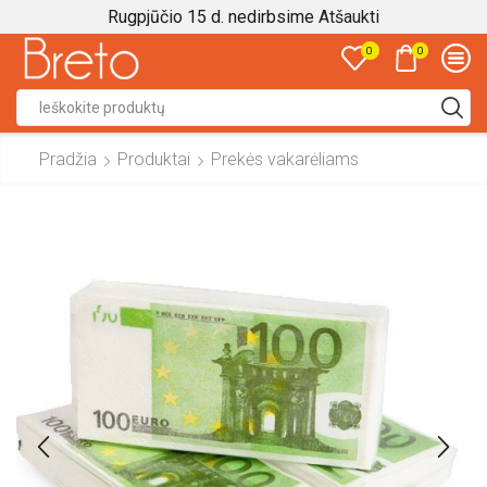
Rugpjūčio 15 d. nedirbsime
Atšaukti
0
0
Search
input
Pradžia
Produktai
Prekės vakarėliams