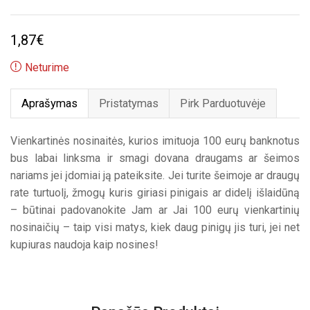
1,87
€
Neturime
Aprašymas
Pristatymas
Pirk Parduotuvėje
Vienkartinės nosinaitės, kurios imituoja 100 eurų banknotus
bus labai linksma ir smagi dovana draugams ar šeimos
nariams jei įdomiai ją pateiksite. Jei turite šeimoje ar draugų
rate turtuolį, žmogų kuris giriasi pinigais ar didelį išlaidūną
– būtinai padovanokite Jam ar Jai 100 eurų vienkartinių
nosinaičių – taip visi matys, kiek daug pinigų jis turi, jei net
kupiuras naudoja kaip nosines!