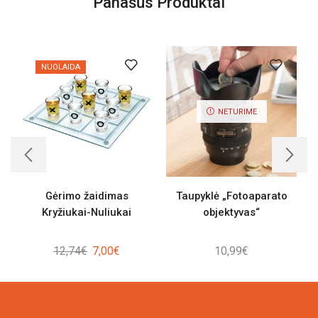
Panašūs Produktai
NUOLAIDA
NETURIME
Gėrimo žaidimas
Taupyklė „Fotoaparato
Kryžiukai-Nuliukai
objektyvas“
Original
Current
12,74
€
7,00
€
10,99
€
price
price
was:
is:
12,74€.
7,00€.