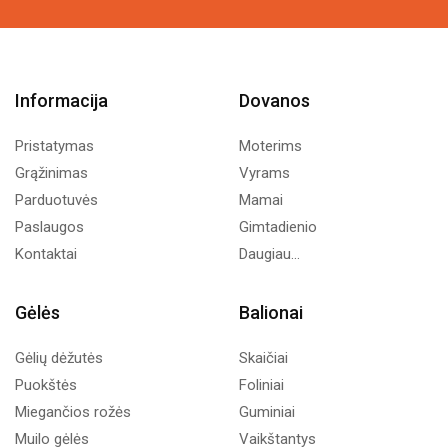
Informacija
Dovanos
Pristatymas
Moterims
Grąžinimas
Vyrams
Parduotuvės
Mamai
Paslaugos
Gimtadienio
Kontaktai
Daugiau...
Gėlės
Balionai
Gėlių dėžutės
Skaičiai
Puokštės
Foliniai
Miegančios rožės
Guminiai
Muilo gėlės
Vaikštantys