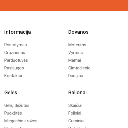
Informacija
Dovanos
Pristatymas
Moterims
Grąžinimas
Vyrams
Parduotuvės
Mamai
Paslaugos
Gimtadienio
Kontaktai
Daugiau...
Gėlės
Balionai
Gėlių dėžutės
Skaičiai
Puokštės
Foliniai
Miegančios rožės
Guminiai