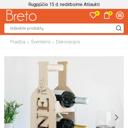
Rugpjūčio 15 d. nedirbsime
Atšaukti
0
0
Search
input
Pradžia
Šventėms
Dekoracijos