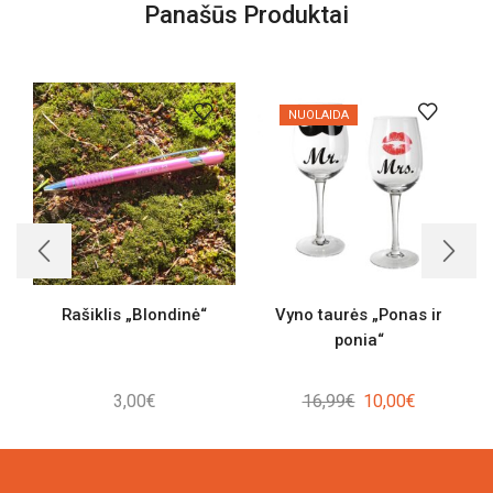
Panašūs Produktai
NUOLAIDA
Rašiklis „Blondinė“
Vyno taurės „Ponas ir
ponia“
Original
Current
3,00
€
16,99
€
10,00
€
price
price
was:
is:
16,99€.
10,00€.