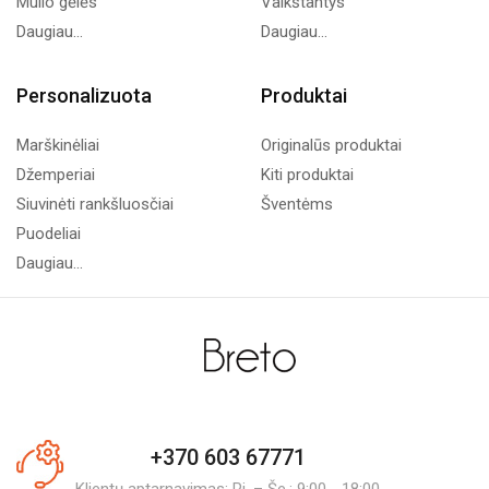
Muilo gėlės
Vaikštantys
Daugiau...
Daugiau...
Personalizuota
Produktai
Marškinėliai
Originalūs produktai
Džemperiai
Kiti produktai
Siuvinėti rankšluosčiai
Šventėms
Puodeliai
Daugiau...
+370 603 67771
Klientų aptarnavimas: Pi. – Še.: 9:00 - 18:00