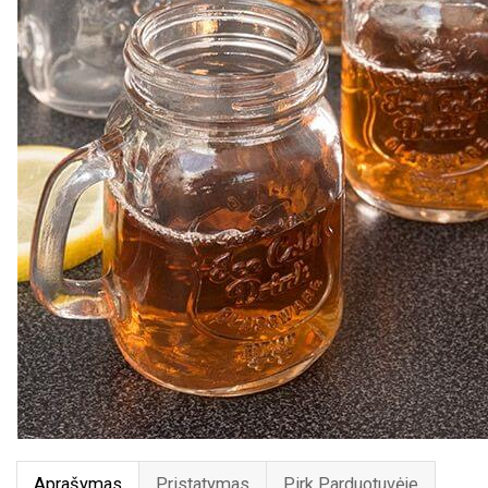
Aprašymas
Pristatymas
Pirk Parduotuvėje