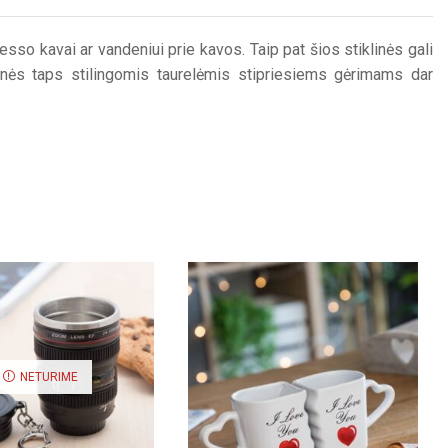
esso kavai ar vandeniui prie kavos. Taip pat šios stiklinės gali
linės taps stilingomis taurelėmis stipriesiems gėrimams dar
NETURIME