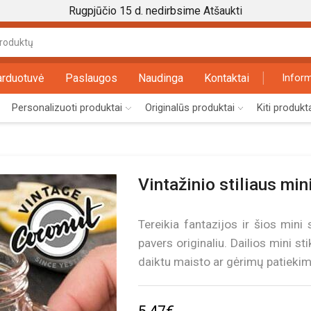
Rugpjūčio 15 d. nedirbsime
Atšaukti
Search
input
arduotuvė
Paslaugos
Naudinga
Kontaktai
Inform
Personalizuoti produktai
Originalūs produktai
Kiti produkt
Vintažinio stiliaus mini
Tereikia fantazijos ir šios mini
pavers originaliu. Dailios mini st
daiktu maisto ar gėrimų patiekim