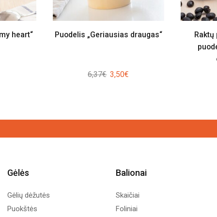
 my heart“
Puodelis „Geriausias draugas“
Raktų
puode
Original
Current
6,37
€
3,50
€
price
price
was:
is:
6,37€.
3,50€.
Gėlės
Balionai
Gėlių dėžutės
Skaičiai
Puokštės
Foliniai