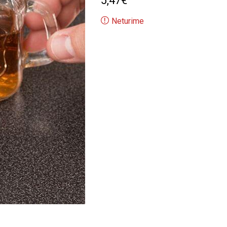
5,47
€
Neturime