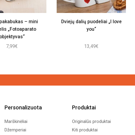
 pakabukas – mini
Dviejų dalių puodeliai „I love
lis „Fotoaparato
you“
objektyvas“
7,99
€
13,49
€
Personalizuota
Produktai
Marškinėliai
Originalūs produktai
Džemperiai
Kiti produktai