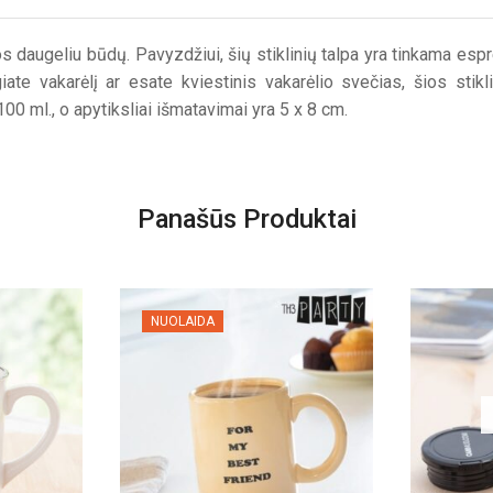
tos daugeliu būdų. Pavyzdžiui, šių stiklinių talpa yra tinkama espr
iate vakarėlį ar esate kviestinis vakarėlio svečias, šios stik
00 ml., o apytiksliai išmatavimai yra 5 x 8 cm.
Panašūs Produktai
NUOLAIDA