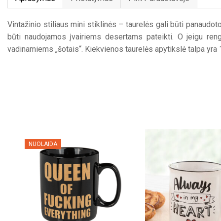
Vintažinio stiliaus mini stiklinės – taurelės gali būti panaudo
būti naudojamos įvairiems desertams pateikti. O jeigu reng
vadinamiems „šotais“. Kiekvienos taurelės apytikslė talpa yra 1
NUOLAIDA