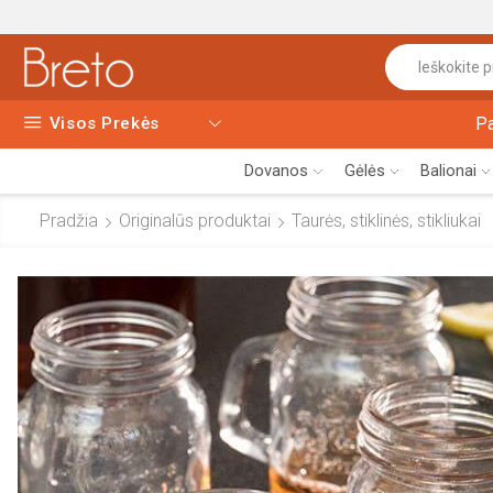
Visos Prekės
P
Dovanos
Gėlės
Balionai
Pradžia
Originalūs produktai
Taurės, stiklinės, stikliukai