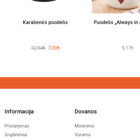
Karalienės puodelis
Puodelis „Always in
Original
Current
12,94
€
7,00
€
5,17
€
price
price
was:
is:
12,94€.
7,00€.
Informacija
Dovanos
Pristatymas
Moterims
Grąžinimas
Vyrams