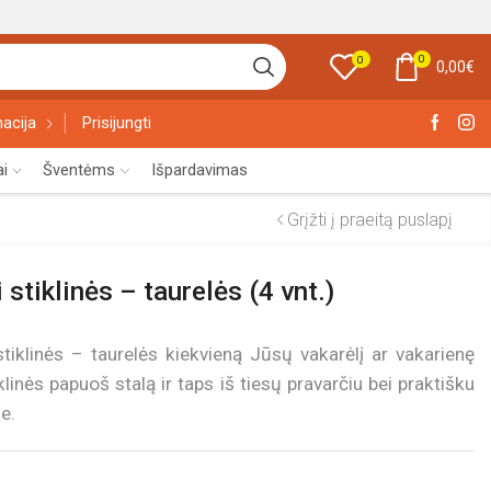
0
0
0,00
€
acija
Prisijungti
ai
Šventėms
Išpardavimas
Grįžti į praeitą puslapį
 stiklinės – taurelės (4 vnt.)
 stiklinės – taurelės kiekvieną Jūsų vakarėlį ar vakarienę
iklinės papuoš stalą ir taps iš tiesų pravarčiu bei praktišku
e.