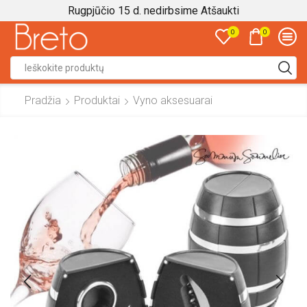
Rugpjūčio 15 d. nedirbsime
Atšaukti
0
0
Search
input
Pradžia
Produktai
Vyno aksesuarai