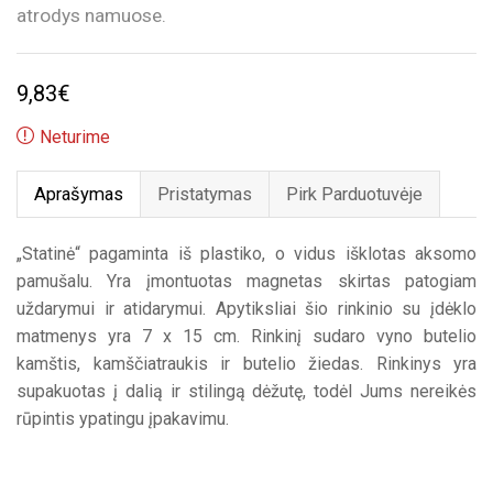
atrodys namuose.
9,83
€
Neturime
Aprašymas
Pristatymas
Pirk Parduotuvėje
„Statinė“ pagaminta iš plastiko, o vidus išklotas aksomo
pamušalu. Yra įmontuotas magnetas skirtas patogiam
uždarymui ir atidarymui. Apytiksliai šio rinkinio su įdėklo
matmenys yra 7 x 15 cm. Rinkinį sudaro vyno butelio
kamštis, kamščiatraukis ir butelio žiedas. Rinkinys yra
supakuotas į dalią ir stilingą dėžutę, todėl Jums nereikės
rūpintis ypatingu įpakavimu.