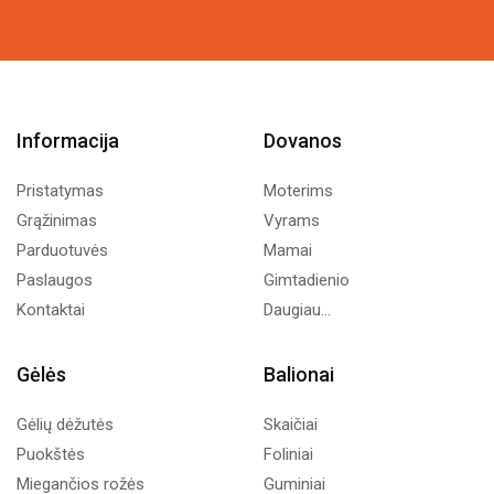
Informacija
Dovanos
Pristatymas
Moterims
Grąžinimas
Vyrams
Parduotuvės
Mamai
Paslaugos
Gimtadienio
Kontaktai
Daugiau...
Gėlės
Balionai
Gėlių dėžutės
Skaičiai
Puokštės
Foliniai
Miegančios rožės
Guminiai