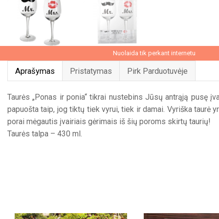
Nuolaida tik perkant internetu
Aprašymas
Pristatymas
Pirk Parduotuvėje
Taurės „Ponas ir ponia“ tikrai nustebins Jūsų antrąją pusę įva
papuošta taip, jog tiktų tiek vyrui, tiek ir damai. Vyriška ta
porai mėgautis įvairiais gėrimais iš šių poroms skirtų taurių!
Taurės talpa – 430 ml.