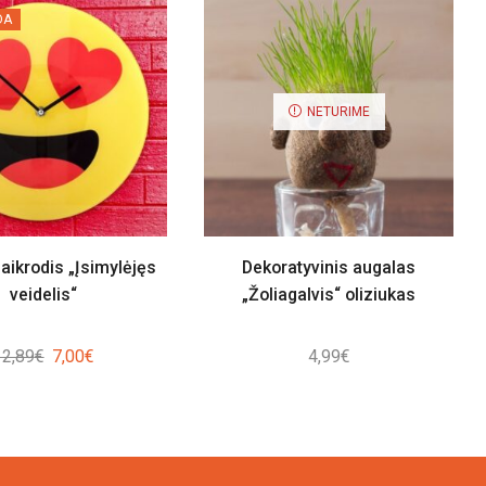
DA
NETURIME
laikrodis „Įsimylėjęs
Dekoratyvinis augalas
veidelis“
„Žoliagalvis“ oliziukas
Original
Current
12,89
€
7,00
€
4,99
€
price
price
was:
is:
12,89€.
7,00€.