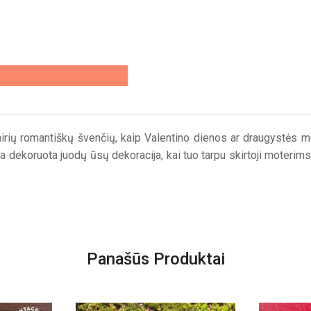
irių romantiškų švenčių, kaip Valentino dienos ar draugystės meti
urė yra dekoruota juodų ūsų dekoracija, kai tuo tarpu skirtoji mot
Panašūs Produktai