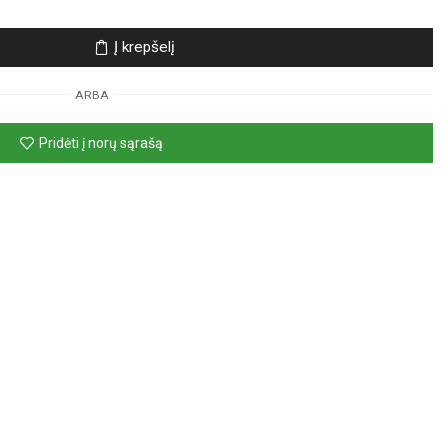
Į krepšelį
ARBA
Pridėti į norų sąrašą