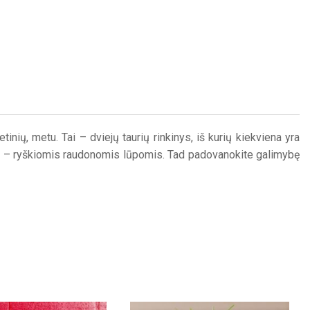
nių, metu. Tai – dviejų taurių rinkinys, iš kurių kiekviena yra
erims – ryškiomis raudonomis lūpomis. Tad padovanokite galimybę