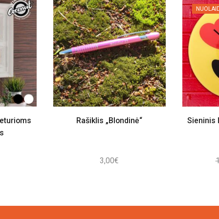
NUOLAI
keturioms
Rašiklis „Blondinė“
Sieninis 
s
3,00
€