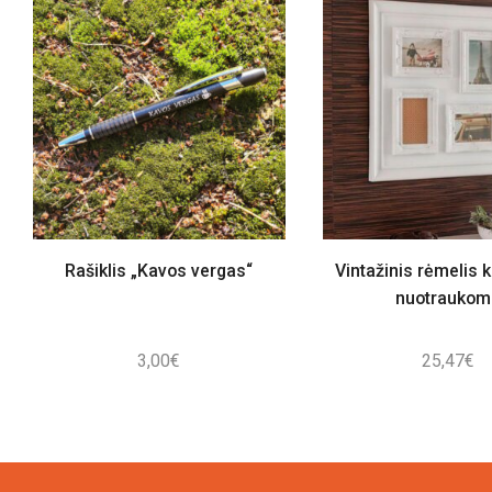
Rašiklis „Kavos vergas“
Vintažinis rėmelis 
nuotraukom
3,00
€
25,47
€