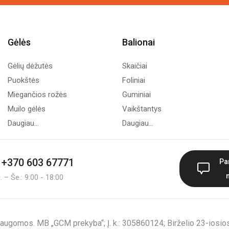
Gėlės
Balionai
Gėlių dėžutės
Skaičiai
Puokštės
Foliniai
Miegančios rožės
Guminiai
Muilo gėlės
Vaikštantys
Daugiau...
Daugiau...
+370 603 67771
Pa
 – Še.: 9:00 - 18:00
augomos. MB „GCM prekyba“; Į. k.: 305860124; Birželio 23-iosios 