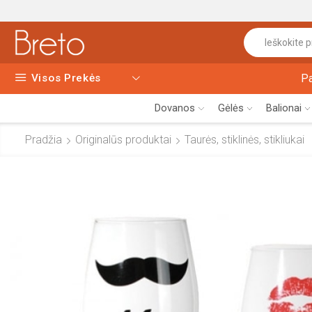
Visos Prekės
P
Dovanos
Gėlės
Balionai
Pradžia
Originalūs produktai
Taurės, stiklinės, stikliukai