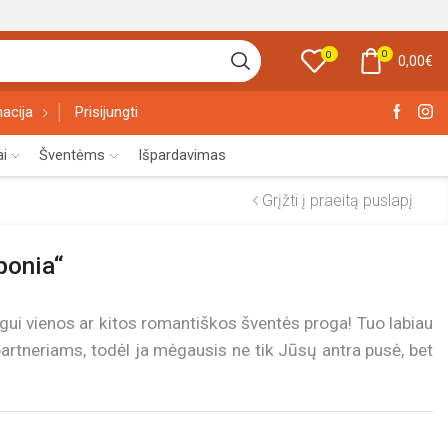
0
0
0,00
€
acija
Prisijungti
ai
Šventėms
Išpardavimas
Grįžti į praeitą puslapį
ponia“
ui vienos ar kitos romantiškos šventės proga! Tuo labiau
partneriams, todėl ja mėgausis ne tik Jūsų antra pusė, bet