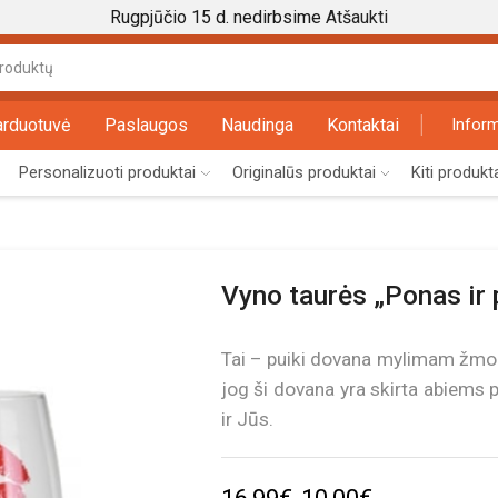
Rugpjūčio 15 d. nedirbsime
Atšaukti
Search
input
arduotuvė
Paslaugos
Naudinga
Kontaktai
Inform
Personalizuoti produktai
Originalūs produktai
Kiti produkt
Vyno taurės „Ponas ir 
Tai – puiki dovana mylimam žmog
jog ši dovana yra skirta abiems 
ir Jūs.
Original
Current