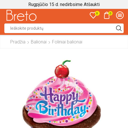
Rugpjūčio 15 d. nedirbsime
Atšaukti
0
0
Search
input
Pradžia
Balionai
Foliniai balionai