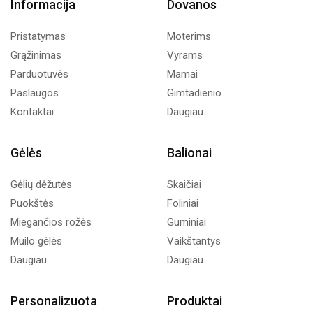
Informacija
Dovanos
Pristatymas
Moterims
Grąžinimas
Vyrams
Parduotuvės
Mamai
Paslaugos
Gimtadienio
Kontaktai
Daugiau...
Gėlės
Balionai
Gėlių dėžutės
Skaičiai
Puokštės
Foliniai
Miegančios rožės
Guminiai
Muilo gėlės
Vaikštantys
Daugiau...
Daugiau...
Personalizuota
Produktai