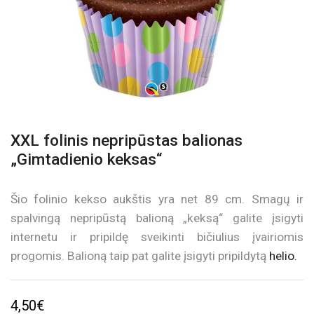
XXL folinis nepripūstas balionas
„Gimtadienio keksas“
Šio folinio kekso aukštis yra net 89 cm. Smagų ir
spalvingą nepripūstą balioną „keksą“ galite įsigyti
internetu ir pripildę sveikinti bičiulius įvairiomis
progomis. Balioną taip pat galite įsigyti pripildytą
helio.
4,50
€