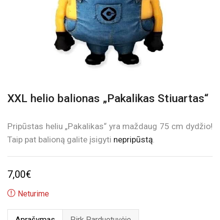
XXL helio balionas „Pakalikas Stiuartas“
Pripūstas heliu „Pakalikas“ yra maždaug 75 cm dydžio!
Taip pat balioną galite įsigyti
nepripūstą
.
7,00
€
Neturime
Aprašymas
Pirk Parduotuvėje