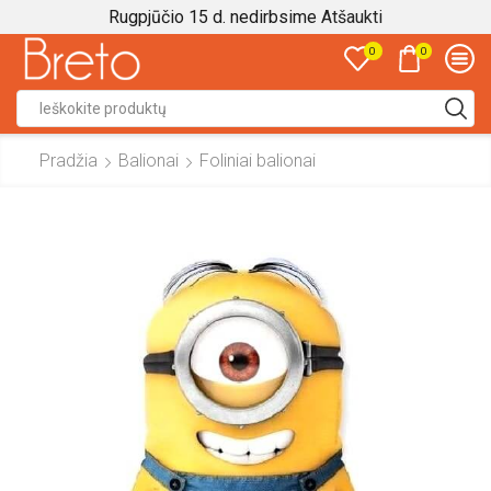
Rugpjūčio 15 d. nedirbsime
Atšaukti
0
0
Search
input
Pradžia
Balionai
Foliniai balionai