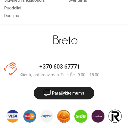
Siuvinėti rankšluosčiai
Šventėms
Puodeliai
Daugiau...
+370 603 67771
Klientų aptarnavimas: Pi. – Še.: 9:00 - 18:00
Parašykite mums