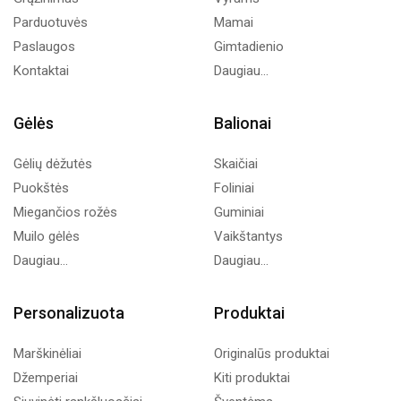
Parduotuvės
Mamai
Paslaugos
Gimtadienio
Kontaktai
Daugiau...
Gėlės
Balionai
Gėlių dėžutės
Skaičiai
Puokštės
Foliniai
Miegančios rožės
Guminiai
Muilo gėlės
Vaikštantys
Daugiau...
Daugiau...
Personalizuota
Produktai
Marškinėliai
Originalūs produktai
Džemperiai
Kiti produktai