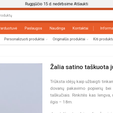
Rugpjūčio 15 d. nedirbsime
Atšaukti
Search
input
Parduotuvė
Paslaugos
Naudinga
Kontaktai
Informa
Personalizuoti produktai
Originalūs produktai
Kiti produkt
Žalia satino taškuota 
Trūksta idėjų kaip užbaigti tink
dovanų pakavimo popierių bei p
taškučiais. Rinkitės kas lengva, 
ilgis – 18m.