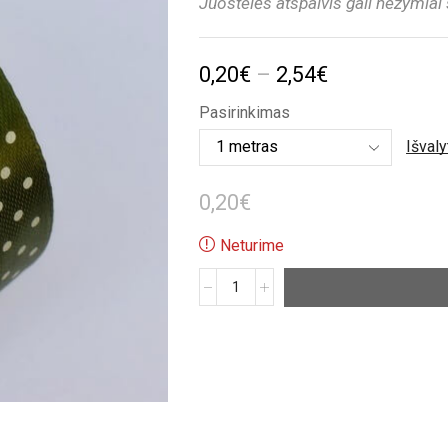
Juostelės atspalvis gali nežymiai
Price
0,20
€
–
2,54
€
range:
Pasirinkimas
0,20€
Išvaly
through
0,20
€
2,54€
Neturime
produkto
kiekis:
Žalia
satino
taškuota
juostelė
(12mm)