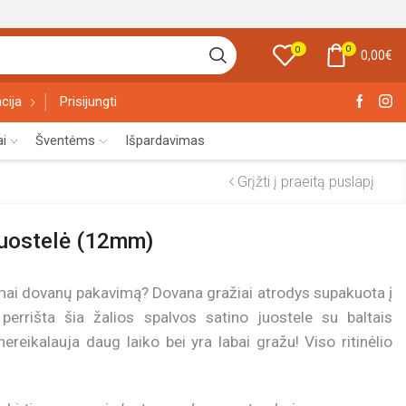
0
0
0,00
€
cija
Prisijungti
ai
Šventėms
Išpardavimas
Grįžti į praeitą puslapį
juostelė (12mm)
amai dovanų pakavimą? Dovana gražiai atrodys supakuota į
errišta šia žalios spalvos satino juostele su baltais
nereikalauja daug laiko bei yra labai gražu! Viso ritinėlio