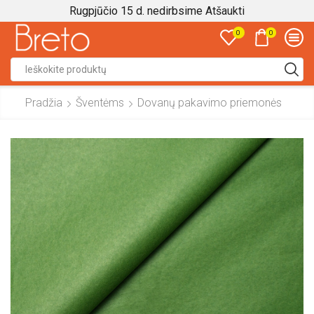
Rugpjūčio 15 d. nedirbsime
Atšaukti
0
0
Search
input
Pradžia
Šventėms
Dovanų pakavimo priemonės