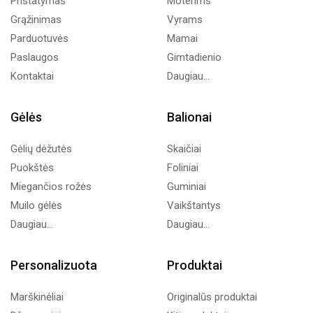
Pristatymas
Moterims
Grąžinimas
Vyrams
Parduotuvės
Mamai
Paslaugos
Gimtadienio
Kontaktai
Daugiau...
Gėlės
Balionai
Gėlių dėžutės
Skaičiai
Puokštės
Foliniai
Miegančios rožės
Guminiai
Muilo gėlės
Vaikštantys
Daugiau...
Daugiau...
Personalizuota
Produktai
Marškinėliai
Originalūs produktai