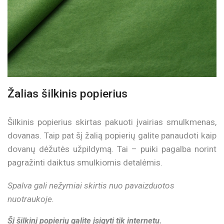
Žalias šilkinis popierius
Šilkinis popierius skirtas pakuoti įvairias smulkmenas,
dovanas. Taip pat šį žalią popierių galite panaudoti kaip
dovanų dėžutės užpildymą. Tai – puiki pagalba norint
pagražinti daiktus smulkiomis detalėmis.
Spalva gali nežymiai skirtis nuo pavaizduotos
nuotraukoje.
Šį šilkinį popierių galite įsigyti tik internetu.