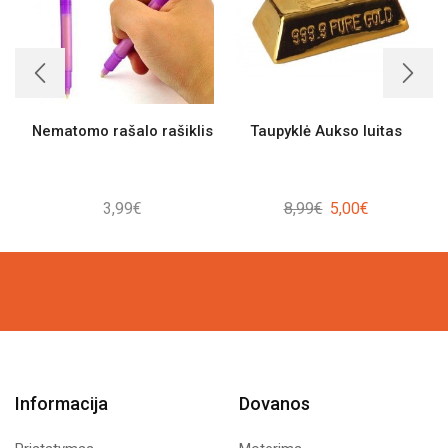
Nematomo rašalo rašiklis
Taupyklė Aukso luitas
P
Original
Current
3,99
€
8,99
€
5,00
€
price
price
was:
is:
8,99€.
5,00€.
Informacija
Dovanos